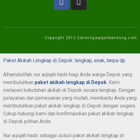
Copyright 2012 Cateringaqiqahbandung.com
Paket Akikah Lengkap di Depok: lengkap, enak, tanpa dp
Alhamdulillah..nur aqiqah hadir bagi Anda warga Depok yang
membutuhkan
paket akikah lengkap di Depok
. Kami
melayani kebutuhan akikah di Depok secara lengkap. Dengan
pelayanan dan pemesanan yang mudah, membantu Anda yang
membutuhkan paket akikah lengkap di Depok dengan segera.
Cukup hubungi kami dan konfirmasikan paket akikah lengkap
di Depok pilihan Anda.
Nur aqiqah hadir sebagai solusi paket akikah lengkap di