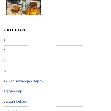
KATEGORI
1
2
4
6
akikah sawangan depok
aqiqah beji
aqiqah bekasi