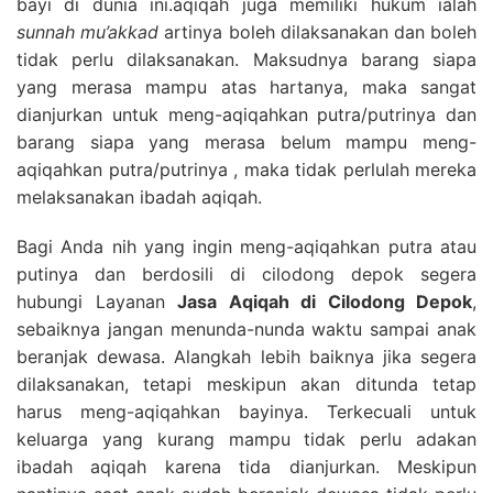
bayi di dunia ini.aqiqah juga memiliki hukum ialah
sunnah mu’akkad
artinya boleh dilaksanakan dan boleh
tidak perlu dilaksanakan. Maksudnya barang siapa
yang merasa mampu atas hartanya, maka sangat
dianjurkan untuk meng-aqiqahkan putra/putrinya dan
barang siapa yang merasa belum mampu meng-
aqiqahkan putra/putrinya , maka tidak perlulah mereka
melaksanakan ibadah aqiqah.
Bagi Anda nih yang ingin meng-aqiqahkan putra atau
putinya dan berdosili di cilodong depok segera
hubungi Layanan
Jasa Aqiqah di Cilodong Depok
,
sebaiknya jangan menunda-nunda waktu sampai anak
beranjak dewasa. Alangkah lebih baiknya jika segera
dilaksanakan, tetapi meskipun akan ditunda tetap
harus meng-aqiqahkan bayinya. Terkecuali untuk
keluarga yang kurang mampu tidak perlu adakan
ibadah aqiqah karena tida dianjurkan. Meskipun