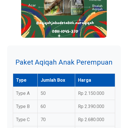
Paket Aqiqah Anak Perempuan
Type
Jumlah Box
Harga
Type A
50
Rp 2.150.000
Type B
60
Rp 2.390.000
Type C
70
Rp 2.680.000