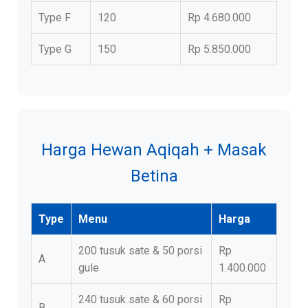
Type F
120
Rp 4.680.000
Type G
150
Rp 5.850.000
Harga Hewan Aqiqah + Masak
Betina
Type
Menu
Harga
200 tusuk sate & 50 porsi
Rp
A
gule
1.400.000
240 tusuk sate & 60 porsi
Rp
B