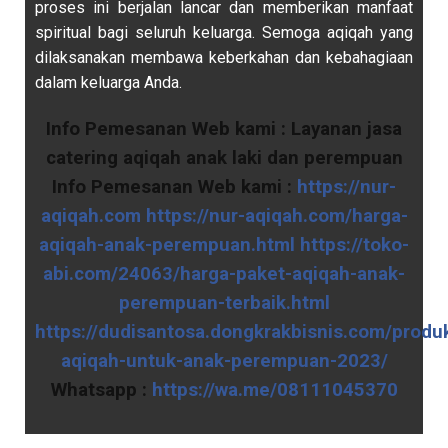
proses ini berjalan lancar dan memberikan manfaat
spiritual bagi seluruh keluarga. Semoga aqiqah yang
dilaksanakan membawa keberkahan dan kebahagiaan
dalam keluarga Anda.
Info Pemesanan Web kami :
Layanan jasa
catering aqiqah anak laki dan perempuan
Info Pemesanan
Web kami :
https://nur-
aqiqah.com
https://nur-aqiqah.com/harga-
aqiqah-anak-perempuan.html
https://toko-
abi.com/24063/harga-paket-aqiqah-anak-
perempuan-terbaik.html
https://dudisantosa.dongkrakbisnis.com/prod
aqiqah-untuk-anak-perempuan-2023/
Whatsapp :
https://wa.me/08111045370