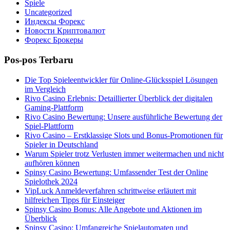
Spiele
Uncategorized
Индексы Форекс
Новости Криптовалют
Форекс Брокеры
Pos-pos Terbaru
Die Top Spieleentwickler für Online-Glücksspiel Lösungen
im Vergleich
Rivo Casino Erlebnis: Detaillierter Überblick der digitalen
Gaming-Plattform
Rivo Casino Bewertung: Unsere ausführliche Bewertung der
Spiel-Plattform
Rivo Casino – Erstklassige Slots und Bonus-Promotionen für
Spieler in Deutschland
Warum Spieler trotz Verlusten immer weitermachen und nicht
aufhören können
Spinsy Casino Bewertung: Umfassender Test der Online
Spielothek 2024
VipLuck Anmeldeverfahren schrittweise erläutert mit
hilfreichen Tipps für Einsteiger
Spinsy Casino Bonus: Alle Angebote und Aktionen im
Überblick
Spinsy Casino: Umfangreiche Spielautomaten und