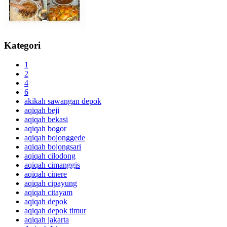
Kategori
1
2
4
6
akikah sawangan depok
aqiqah beji
aqiqah bekasi
aqiqah bogor
aqiqah bojonggede
aqiqah bojongsari
aqiqah cilodong
aqiqah cimanggis
aqiqah cinere
aqiqah cipayung
aqiqah citayam
aqiqah depok
aqiqah depok timur
aqiqah jakarta