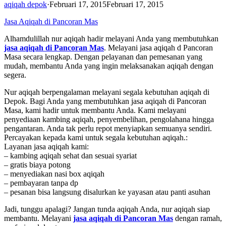
aqiqah depok
·
Februari 17, 2015
Februari 17, 2015
Jasa Aqiqah di Pancoran Mas
Alhamdulillah nur aqiqah hadir melayani Anda yang membutuhkan
jasa aqiqah di Pancoran Mas
. Melayani jasa aqiqah d Pancoran
Masa secara lengkap. Dengan pelayanan dan pemesanan yang
mudah, membantu Anda yang ingin melaksanakan aqiqah dengan
segera.
Nur aqiqah berpengalaman melayani segala kebutuhan aqiqah di
Depok. Bagi Anda yang membutuhkan jasa aqiqah di Pancoran
Masa, kami hadir untuk membantu Anda. Kami melayani
penyediaan kambing aqiqah, penyembelihan, pengolahana hingga
pengantaran. Anda tak perlu repot menyiapkan semuanya sendiri.
Percayakan kepada kami untuk segala kebutuhan aqiqah.:
Layanan jasa aqiqah kami:
– kambing aqiqah sehat dan sesuai syariat
– gratis biaya potong
– menyediakan nasi box aqiqah
– pembayaran tanpa dp
– pesanan bisa langsung disalurkan ke yayasan atau panti asuhan
Jadi, tunggu apalagi? Jangan tunda aqiqah Anda, nur aqiqah siap
membantu. Melayani
jasa aqiqah di Pancoran Mas
dengan ramah,