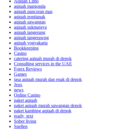
Aqiqah Limo
aqiqah margonda
aqiqah pancoran mas
aqiqah pontianak
aqiqah sawangan
aqiqah sukmajaya
aqiqah tangerang
aqiqah tangerawng
aqiqah yogyakarta
Bookkeeping
Casino
catering aqiqah murah di depok
Consulting services in the UAE
Forex Reviews
Games
jasa aqiqah murah dan enak di depok
Jeux
news
Online Casino
paket aqiqah
paket aqiqah murah sawangan depok
paket kambing aqiqah di depok
ready_text
Sober living
Spellen