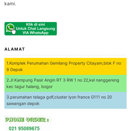
kami.
ALAMAT
1.Komplek Perumahan Gemilang Property Citayam,blok F no
9 Depok
2.Jl Kampung Pasir Angin RT 3 RW 1 no 22,kel nanggereng
kec tagur halang, bogor
3.perumahan telaga golf,cluster lyon france G111 no 20
sawangan depok