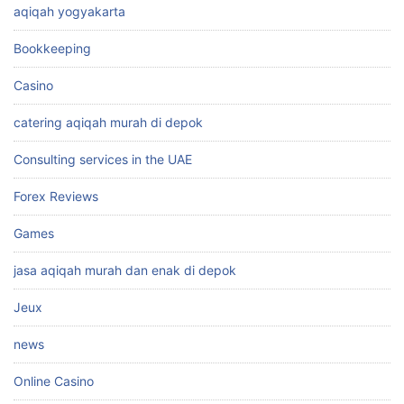
aqiqah yogyakarta
Bookkeeping
Casino
catering aqiqah murah di depok
Consulting services in the UAE
Forex Reviews
Games
jasa aqiqah murah dan enak di depok
Jeux
news
Online Casino