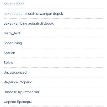
paket aqiqah
paket aqiqah murah sawangan depok
paket kambing aqiqah di depok
ready_text
Sober living
Spellen
Spiele
Uncategorized
Индексы Форекс
Новости Криптовалют
Форекс Брокеры