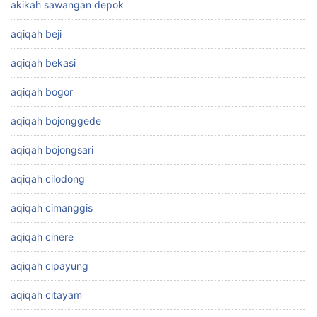
akikah sawangan depok
aqiqah beji
aqiqah bekasi
aqiqah bogor
aqiqah bojonggede
aqiqah bojongsari
aqiqah cilodong
aqiqah cimanggis
aqiqah cinere
aqiqah cipayung
aqiqah citayam