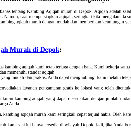
mbahas tentang Kambing Aqiqah murah di Depok. Aqiqah adalah salah
ak. Namun, saat mempersiapkan aqiqah, seringkali kita mengalami k
 kambing aqiqah murah dengan mudah dan memberikan keuntungan yang
ah Murah di Depok
:
itas kambing aqiqah kami tetap terjaga dengan baik. Kami bekerja sa
 dan memenuhi standar aqiqah.
ang mudah dan praktis. Anda dapat menghubungi kami melalui telepo
ediakan layanan pengantaran gratis ke lokasi yang telah ditentuka
han ukuran kambing aqiqah yang dapat disesuaikan dengan jumlah und
uarga Anda.
, kambing aqiqah murah kami seringkali cepat terjual habis. Oleh ka
 kami saat ini hanya tersedia di wilayah Depok. Jadi, jika Anda bera