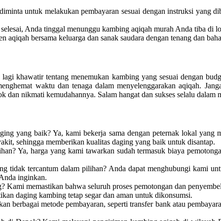
minta untuk melakukan pembayaran sesuai dengan instruksi yang d
selesai, Anda tinggal menunggu kambing aqiqah murah Anda tiba di l
en aqiqah bersama keluarga dan sanak saudara dengan tenang dan baha
 lagi khawatir tentang menemukan kambing yang sesuai dengan bud
at menghemat waktu dan tenaga dalam menyelenggarakan aqiqah. Ja
k dan nikmati kemudahannya. Salam hangat dan sukses selalu dalam m
ging yang baik? Ya, kami bekerja sama dengan peternak lokal yang 
akit, sehingga memberikan kualitas daging yang baik untuk disantap.
an? Ya, harga yang kami tawarkan sudah termasuk biaya pemotongan 
g tidak tercantum dalam pilihan? Anda dapat menghubungi kami untu
Anda inginkan.
? Kami memastikan bahwa seluruh proses pemotongan dan penyembelih
tikan daging kambing tetap segar dan aman untuk dikonsumsi.
 berbagai metode pembayaran, seperti transfer bank atau pembayaran