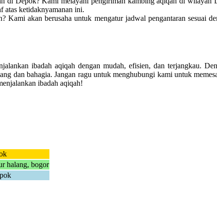
 di Depok? Kami melayani pengiriman kambing aqiqah di wilayah Dep
 atas ketidaknyamanan ini.
? Kami akan berusaha untuk mengatur jadwal pengantaran sesuai den
lankan ibadah aqiqah dengan mudah, efisien, dan terjangkau. Denga
nang dan bahagia. Jangan ragu untuk menghubungi kami untuk memes
menjalankan ibadah aqiqah!
ok
r halang, bogor
epok