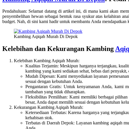
Pendahuluan: Selamat datang di artikel ini, di mana kami akan me
penyembelihan hewan sebagai bentuk rasa syukur atas kelahiran an
budget. Nah, di sini kami hadir untuk membantu Anda mendapatkan
Kambing Aqiqah Murah Di Depok
Kelebihan dan Kekurangan Kambing
Aqiq
Kelebihan Kambing Aqiqah Murah:
Kualitas Terjamin: Meskipun harganya terjangkau, kual
kambing yang kami sediakan sehat, bebas dari penyakit,
Mudah Dipesan: Kami menyediakan layanan pemesanan y
sesuai dengan kebutuhan Anda.
Pengantaran Gratis: Untuk kenyamanan Anda, kami meny
tambahan yang tidak diharapkan.
Fleksibilitas Pemilihan: Kami memiliki berbagai pili
besar, Anda dapat memilih sesuai dengan kebutuhan kel
Kekurangan Kambing Aqiqah Murah:
Ketersediaan Terbatas: Karena harganya yang terjangkau
kehabisan stok.
Terbatas di Daerah Depok: Layanan kambing aqiqah murah
Anda.