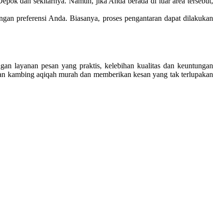
ok dan sekitarnya. Namun, jika Anda berada di luar area tersebut,
gan preferensi Anda. Biasanya, proses pengantaran dapat dilakukan
n layanan pesan yang praktis, kelebihan kualitas dan keuntungan
an kambing aqiqah murah dan memberikan kesan yang tak terlupakan