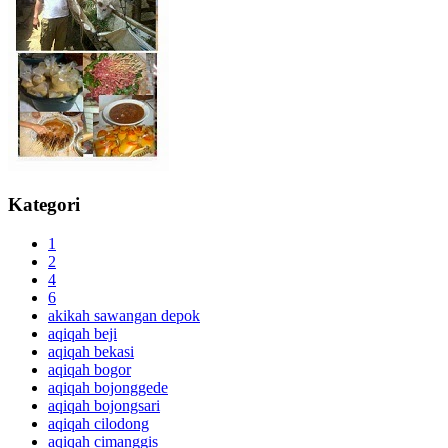
Kategori
1
2
4
6
akikah sawangan depok
aqiqah beji
aqiqah bekasi
aqiqah bogor
aqiqah bojonggede
aqiqah bojongsari
aqiqah cilodong
aqiqah cimanggis