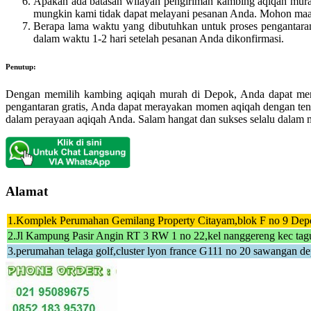
Apakah ada batasan wilayah pengiriman kambing aqiqah murah
mungkin kami tidak dapat melayani pesanan Anda. Mohon maaf
Berapa lama waktu yang dibutuhkan untuk proses pengantaran
dalam waktu 1-2 hari setelah pesanan Anda dikonfirmasi.
Penutup:
Dengan memilih kambing aqiqah murah di Depok, Anda dapat menja
pengantaran gratis, Anda dapat merayakan momen aqiqah dengan te
dalam perayaan aqiqah Anda. Salam hangat dan sukses selalu dalam 
Alamat
1.Komplek Perumahan Gemilang Property Citayam,blok F no 9 Dep
2.Jl Kampung Pasir Angin RT 3 RW 1 no 22,kel nanggereng kec tagu
3.perumahan telaga golf,cluster lyon france G111 no 20 sawangan d