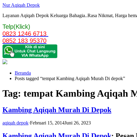
Langsung
Nur Aqiqah Depok
ke
Layanan Aqiqah Depok Keluarga Bahagia..Rasa Nikmat, Harga hemat 
konten
Telp(Klick)
0823 1246 6713
0852 183 95370
Beranda
Posts tagged “tempat Kambing Aqiqah Murah Di depok”
Tag:
tempat Kambing Aqiqah M
Kambing Aqiqah Murah Di Depok
aqiqah depok
·
Februari 15, 2014
Juni 26, 2023
Kambing Aqiqah Murah Di Depok
: Pesan