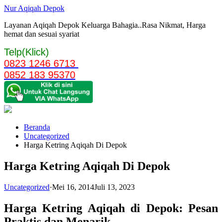
Langsung
Nur Aqiqah Depok
ke
Layanan Aqiqah Depok Keluarga Bahagia..Rasa Nikmat, Harga
konten
hemat dan sesuai syariat
Telp(Klick)
0823 1246 6713
0852 183 95370
Beranda
Uncategorized
Harga Ketring Aqiqah Di Depok
Harga Ketring Aqiqah Di Depok
Uncategorized
·
Mei 16, 2014
Juli 13, 2023
Harga Ketring Aqiqah di Depok: Pesan
Praktis dan Menarik