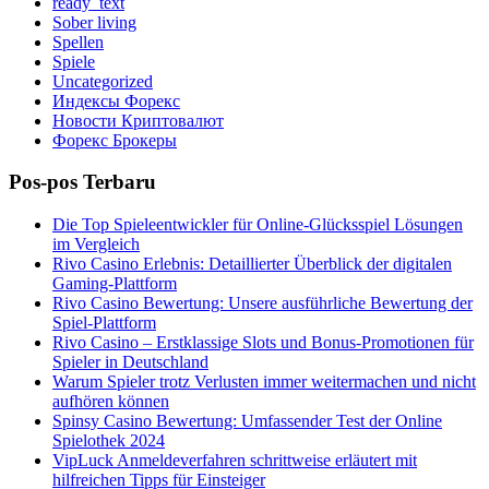
ready_text
Sober living
Spellen
Spiele
Uncategorized
Индексы Форекс
Новости Криптовалют
Форекс Брокеры
Pos-pos Terbaru
Die Top Spieleentwickler für Online-Glücksspiel Lösungen
im Vergleich
Rivo Casino Erlebnis: Detaillierter Überblick der digitalen
Gaming-Plattform
Rivo Casino Bewertung: Unsere ausführliche Bewertung der
Spiel-Plattform
Rivo Casino – Erstklassige Slots und Bonus-Promotionen für
Spieler in Deutschland
Warum Spieler trotz Verlusten immer weitermachen und nicht
aufhören können
Spinsy Casino Bewertung: Umfassender Test der Online
Spielothek 2024
VipLuck Anmeldeverfahren schrittweise erläutert mit
hilfreichen Tipps für Einsteiger