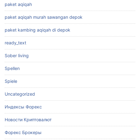
paket aqiqah
paket aqiqah murah sawangan depok
paket kambing aqiqah di depok
ready_text
Sober living
Spellen
Spiele
Uncategorized
Индексы Форекс
Новости Криптовалют
Форекс Брокеры