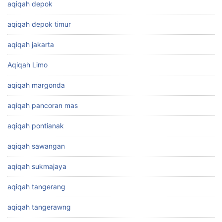
aqiqah depok
aqiqah depok timur
aqiqah jakarta
Aqiqah Limo
aqiqah margonda
aqiqah pancoran mas
aqiqah pontianak
aqiqah sawangan
aqiqah sukmajaya
aqiqah tangerang
aqiqah tangerawng