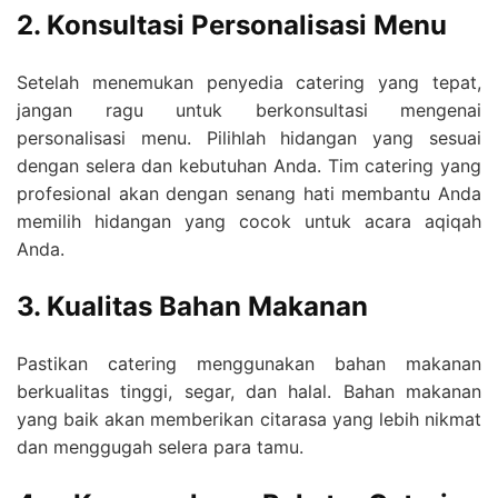
2. Konsultasi Personalisasi Menu
Setelah menemukan penyedia catering yang tepat,
jangan ragu untuk berkonsultasi mengenai
personalisasi menu. Pilihlah hidangan yang sesuai
dengan selera dan kebutuhan Anda. Tim catering yang
profesional akan dengan senang hati membantu Anda
memilih hidangan yang cocok untuk acara aqiqah
Anda.
3. Kualitas Bahan Makanan
Pastikan catering menggunakan bahan makanan
berkualitas tinggi, segar, dan halal. Bahan makanan
yang baik akan memberikan citarasa yang lebih nikmat
dan menggugah selera para tamu.