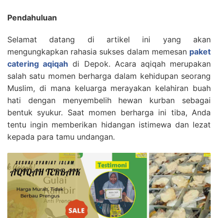
Pendahuluan
Selamat datang di artikel ini yang akan
mengungkapkan rahasia sukses dalam memesan
paket
catering aqiqah
di Depok. Acara aqiqah merupakan
salah satu momen berharga dalam kehidupan seorang
Muslim, di mana keluarga merayakan kelahiran buah
hati dengan menyembelih hewan kurban sebagai
bentuk syukur. Saat momen berharga ini tiba, Anda
tentu ingin memberikan hidangan istimewa dan lezat
kepada para tamu undangan.