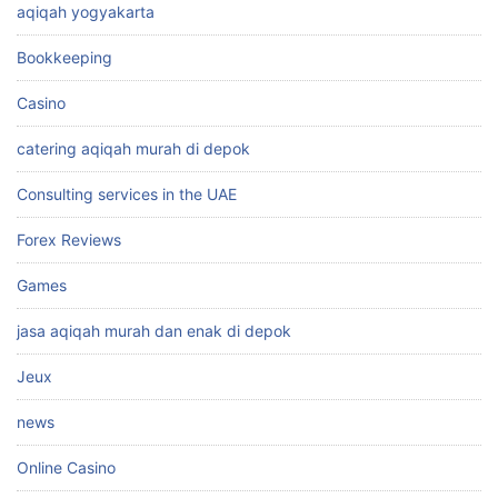
aqiqah yogyakarta
Bookkeeping
Casino
catering aqiqah murah di depok
Consulting services in the UAE
Forex Reviews
Games
jasa aqiqah murah dan enak di depok
Jeux
news
Online Casino