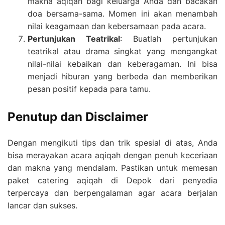
makna aqiqah bagi keluarga Anda dan bacakan
doa bersama-sama. Momen ini akan menambah
nilai keagamaan dan kebersamaan pada acara.
Pertunjukan Teatrikal
: Buatlah pertunjukan
teatrikal atau drama singkat yang mengangkat
nilai-nilai kebaikan dan keberagaman. Ini bisa
menjadi hiburan yang berbeda dan memberikan
pesan positif kepada para tamu.
Penutup dan Disclaimer
Dengan mengikuti tips dan trik spesial di atas, Anda
bisa merayakan acara aqiqah dengan penuh keceriaan
dan makna yang mendalam. Pastikan untuk memesan
paket catering aqiqah di Depok dari penyedia
terpercaya dan berpengalaman agar acara berjalan
lancar dan sukses.