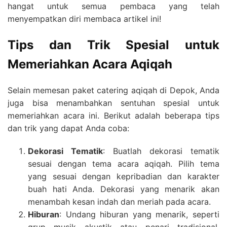
hangat untuk semua pembaca yang telah
menyempatkan diri membaca artikel ini!
Tips dan Trik Spesial untuk
Memeriahkan Acara Aqiqah
Selain memesan paket catering aqiqah di Depok, Anda
juga bisa menambahkan sentuhan spesial untuk
memeriahkan acara ini. Berikut adalah beberapa tips
dan trik yang dapat Anda coba:
Dekorasi Tematik
: Buatlah dekorasi tematik
sesuai dengan tema acara aqiqah. Pilih tema
yang sesuai dengan kepribadian dan karakter
buah hati Anda. Dekorasi yang menarik akan
menambah kesan indah dan meriah pada acara.
Hiburan
: Undang hiburan yang menarik, seperti