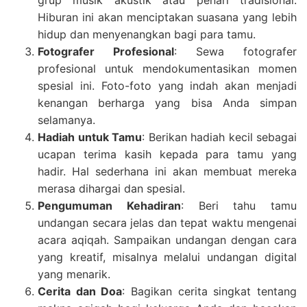
grup musik akustik atau penari tradisional.
Hiburan ini akan menciptakan suasana yang lebih
hidup dan menyenangkan bagi para tamu.
Fotografer Profesional
: Sewa fotografer
profesional untuk mendokumentasikan momen
spesial ini. Foto-foto yang indah akan menjadi
kenangan berharga yang bisa Anda simpan
selamanya.
Hadiah untuk Tamu
: Berikan hadiah kecil sebagai
ucapan terima kasih kepada para tamu yang
hadir. Hal sederhana ini akan membuat mereka
merasa dihargai dan spesial.
Pengumuman Kehadiran
: Beri tahu tamu
undangan secara jelas dan tepat waktu mengenai
acara aqiqah. Sampaikan undangan dengan cara
yang kreatif, misalnya melalui undangan digital
yang menarik.
Cerita dan Doa
: Bagikan cerita singkat tentang