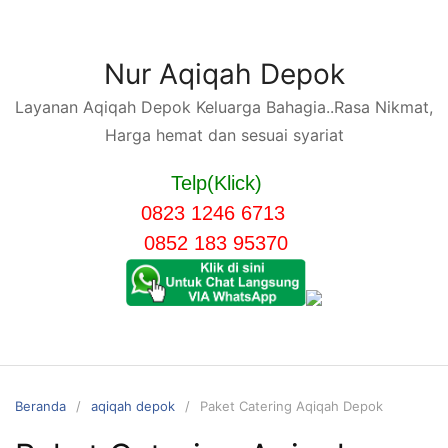
Langsung
ke
konten
Nur Aqiqah Depok
Layanan Aqiqah Depok Keluarga Bahagia..Rasa Nikmat,
Harga hemat dan sesuai syariat
Telp(Klick)
0823 1246 6713
0852 183 95370
Beranda
aqiqah depok
Paket Catering Aqiqah Depok