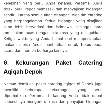
kelebihan yang perlu Anda ketahui. Pertama, Anda
tidak perlu repot memasak dan menyajikan hidangan
sendiri, karena semua akan ditangani oleh tim catering
yang berpengalaman. Kedua, hidangan yang disajikan
akan lebih bervariasi dan istimewa, sehingga para
tamu akan puas dengan cita rasa yang disuguhkan.
Ketiga, waktu yang Anda hemat dari mempersiapkan
makanan bisa Anda manfaatkan untuk fokus pada
acara dan momen berharga lainnya.
6. Kekurangan Paket Catering
Aqiqah Depok
Namun demikian, paket catering aqiqah di Depok juga
memiliki beberapa kekurangan yang perlu
diperhatikan. Pertama, terkadang Anda tidak dapat
sepenuhnya mengontrol rasa dan penyajian hidangan