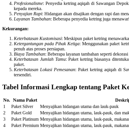
Profesionalisme
: Penyedia ketring aqiqah di Sawangan Depok
kepada mereka.
Penyajian Rapi
: Hidangan akan disajikan dengan rapi dan m
Layanan Tambahan
: Beberapa penyedia ketring juga menawar
Kekurangan:
Keterbatasan Kustomisasi
: Meskipun paket ketring menawarka
Ketergantungan pada Pihak Ketiga
: Menggunakan paket ketri
penuh atas proses persiapan.
Biaya Tambahan
: Beberapa layanan tambahan seperti dekorasi
Keterbatasan Jumlah Tamu
: Paket ketring biasanya ditentu
paket.
Keterbatasan Lokasi Pemesanan
: Paket ketring aqiqah di Sa
tersendiri.
Tabel Informasi Lengkap tentang Paket K
No.
Nama Paket
Deskri
1
Paket Silver
Menyajikan hidangan utama dan lauk-pauk
2
Paket Gold
Menyajikan hidangan utama, lauk-pauk, dan ma
3
Paket Platinum
Menyajikan hidangan utama, lauk-pauk, makan
4
Paket Premium
Menyajikan hidangan utama, lauk-pauk, makana