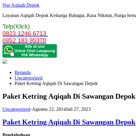
Langsung
Nur Aqiqah Depok
ke
Layanan Aqiqah Depok Keluarga Bahagia..Rasa Nikmat, Harga hemat 
konten
Telp(Klick)
0823 1246 6713
0852 183 95370
Beranda
Uncategorized
Paket Ketring Aqiqah Di Sawangan Depok
Paket Ketring Aqiqah Di Sawangan Depok
Uncategorized
·
Agustus 22, 2014
Juli 27, 2023
Paket Ketring Aqiqah Di Sawangan Depok
Pendahuluan