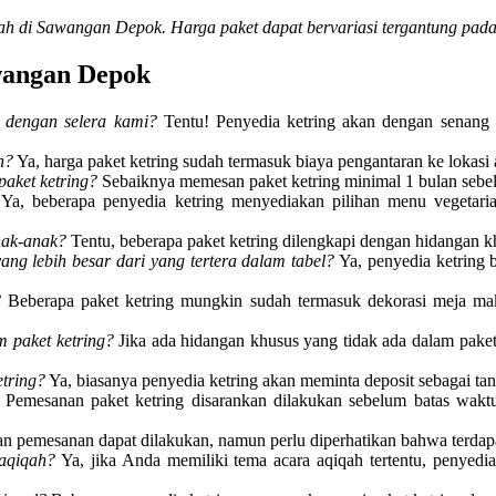
iqah di Sawangan Depok. Harga paket dapat bervariasi tergantung pad
wangan Depok
n dengan selera kami?
Tentu! Penyedia ketring akan dengan senang
n?
Ya, harga paket ketring sudah termasuk biaya pengantaran ke lokasi 
aket ketring?
Sebaiknya memesan paket ketring minimal 1 bulan sebel
Ya, beberapa penyedia ketring menyediakan pilihan menu vegetaria
nak-anak?
Tentu, beberapa paket ketring dilengkapi dengan hidangan k
g lebih besar dari yang tertera dalam tabel?
Ya, penyedia ketring 
?
Beberapa paket ketring mungkin sudah termasuk dekorasi meja m
 paket ketring?
Jika ada hidangan khusus yang tidak ada dalam paket
tring?
Ya, biasanya penyedia ketring akan meminta deposit sebagai tan
Pemesanan paket ketring disarankan dilakukan sebelum batas waktu 
n pemesanan dapat dilakukan, namun perlu diperhatikan bahwa terdapa
 aqiqah?
Ya, jika Anda memiliki tema acara aqiqah tertentu, penyedi