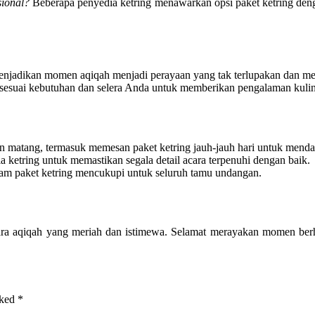
sional?
Beberapa penyedia ketring menawarkan opsi paket ketring den
jadikan momen aqiqah menjadi perayaan yang tak terlupakan dan meny
ng sesuai kebutuhan dan selera Anda untuk memberikan pengalaman kuli
an matang, termasuk memesan paket ketring jauh-jauh hari untuk menda
 ketring untuk memastikan segala detail acara terpenuhi dengan baik.
alam paket ketring mencukupi untuk seluruh tamu undangan.
a aqiqah yang meriah dan istimewa. Selamat merayakan momen berha
rked
*