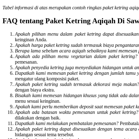
Tabel informasi di atas merupakan contoh ringkas paket ketring aq
FAQ tentang Paket Ketring Aqiqah Di Sa
Apakah pilihan menu dalam paket ketring dapat disesuaika
keinginan Anda.
Apakah harga paket ketring sudah termasuk biaya pengantara
Berapa lama sebelum acara aqiqah sebaiknya kami memesan p
Apakah ada pilihan menu vegetarian dalam paket ketring?
pemesanan.
Apakah penyedia ketring juga menyediakan hidangan untuk a
Dapatkah kami memesan paket ketring dengan jumlah tamu yan
mengatur ulang komposisi paket.
Apakah paket ketring sudah termasuk dekorasi meja makan
dengan biaya ekstra.
Bisakah kami memesan hidangan khusus yang tidak ada dalam
menu sesuai keinginan.
Apakah kami perlu memberikan deposit saat memesan paket ke
Apakah ada batasan waktu pemesanan untuk paket ketring?
dilakukan dengan baik.
Dapatkah kami melakukan pembatalan pemesanan?
Pembatala
Apakah paket ketring dapat disesuaikan dengan tema acara
hidangan sesuai tema tersebut.