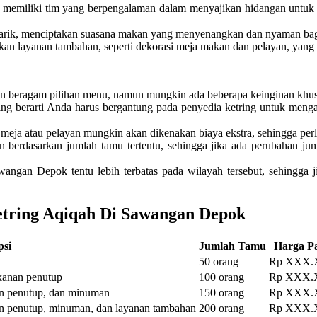
 memiliki tim yang berpengalaman dalam menyajikan hidangan untuk 
enarik, menciptakan suasana makan yang menyenangkan dan nyaman ba
kan layanan tambahan, seperti dekorasi meja makan dan pelayan, yang
n beragam pilihan menu, namun mungkin ada beberapa keinginan khusus
ng berarti Anda harus bergantung pada penyedia ketring untuk menga
 meja atau pelayan mungkin akan dikenakan biaya ekstra, sehingga perl
kan berdasarkan jumlah tamu tertentu, sehingga jika ada perubahan 
wangan Depok tentu lebih terbatas pada wilayah tersebut, sehingga ji
etring Aqiqah Di Sawangan Depok
psi
Jumlah Tamu
Harga P
50 orang
Rp XXX
kanan penutup
100 orang
Rp XXX
an penutup, dan minuman
150 orang
Rp XXX
n penutup, minuman, dan layanan tambahan
200 orang
Rp XXX