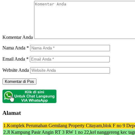
Komentar Anda
Nama Anda
*
Email Anda
*
Website Anda
Alamat
1.Komplek Perumahan Gemilang Property Citayam,blok F no 9 Dep
2.Jl Kampung Pasir Angin RT 3 RW 1 no 22,kel nanggereng kec tagu