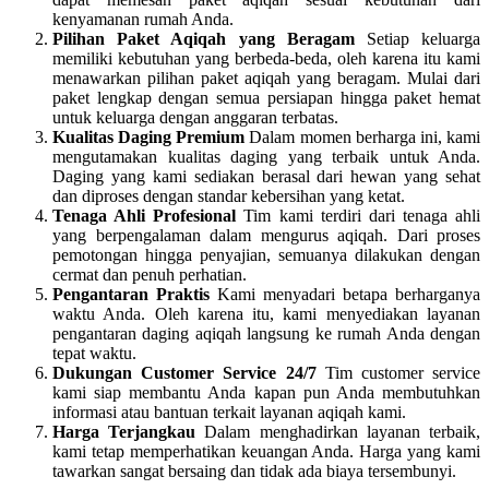
kenyamanan rumah Anda.
Pilihan Paket Aqiqah yang Beragam
Setiap keluarga
memiliki kebutuhan yang berbeda-beda, oleh karena itu kami
menawarkan pilihan paket aqiqah yang beragam. Mulai dari
paket lengkap dengan semua persiapan hingga paket hemat
untuk keluarga dengan anggaran terbatas.
Kualitas Daging Premium
Dalam momen berharga ini, kami
mengutamakan kualitas daging yang terbaik untuk Anda.
Daging yang kami sediakan berasal dari hewan yang sehat
dan diproses dengan standar kebersihan yang ketat.
Tenaga Ahli Profesional
Tim kami terdiri dari tenaga ahli
yang berpengalaman dalam mengurus aqiqah. Dari proses
pemotongan hingga penyajian, semuanya dilakukan dengan
cermat dan penuh perhatian.
Pengantaran Praktis
Kami menyadari betapa berharganya
waktu Anda. Oleh karena itu, kami menyediakan layanan
pengantaran daging aqiqah langsung ke rumah Anda dengan
tepat waktu.
Dukungan Customer Service 24/7
Tim customer service
kami siap membantu Anda kapan pun Anda membutuhkan
informasi atau bantuan terkait layanan aqiqah kami.
Harga Terjangkau
Dalam menghadirkan layanan terbaik,
kami tetap memperhatikan keuangan Anda. Harga yang kami
tawarkan sangat bersaing dan tidak ada biaya tersembunyi.