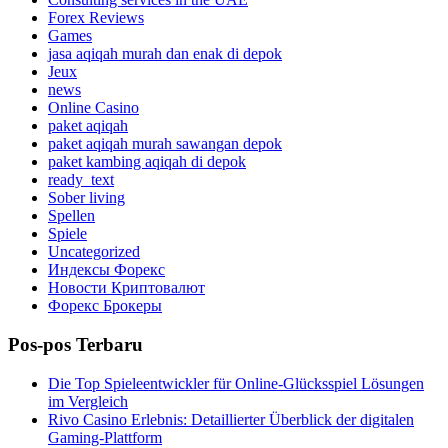
Forex Reviews
Games
jasa aqiqah murah dan enak di depok
Jeux
news
Online Casino
paket aqiqah
paket aqiqah murah sawangan depok
paket kambing aqiqah di depok
ready_text
Sober living
Spellen
Spiele
Uncategorized
Индексы Форекс
Новости Криптовалют
Форекс Брокеры
Pos-pos Terbaru
Die Top Spieleentwickler für Online-Glücksspiel Lösungen
im Vergleich
Rivo Casino Erlebnis: Detaillierter Überblick der digitalen
Gaming-Plattform