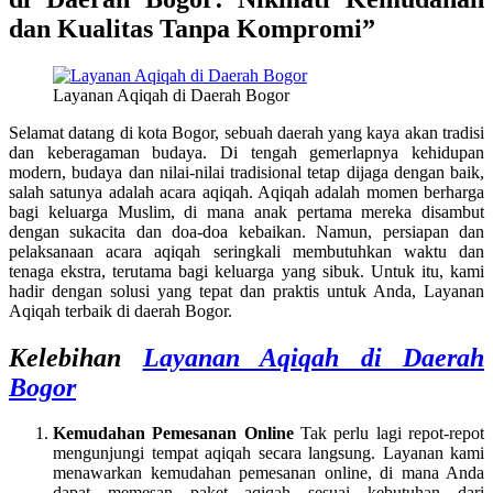
dan Kualitas Tanpa Kompromi”
Layanan Aqiqah di Daerah Bogor
Selamat datang di kota Bogor, sebuah daerah yang kaya akan tradisi
dan keberagaman budaya. Di tengah gemerlapnya kehidupan
modern, budaya dan nilai-nilai tradisional tetap dijaga dengan baik,
salah satunya adalah acara aqiqah. Aqiqah adalah momen berharga
bagi keluarga Muslim, di mana anak pertama mereka disambut
dengan sukacita dan doa-doa kebaikan. Namun, persiapan dan
pelaksanaan acara aqiqah seringkali membutuhkan waktu dan
tenaga ekstra, terutama bagi keluarga yang sibuk. Untuk itu, kami
hadir dengan solusi yang tepat dan praktis untuk Anda, Layanan
Aqiqah terbaik di daerah Bogor.
Kelebihan
Layanan Aqiqah di Daerah
Bogor
Kemudahan Pemesanan Online
Tak perlu lagi repot-repot
mengunjungi tempat aqiqah secara langsung. Layanan kami
menawarkan kemudahan pemesanan online, di mana Anda
dapat memesan paket aqiqah sesuai kebutuhan dari