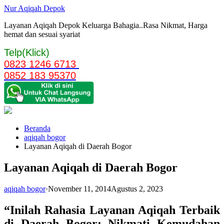
Langsung
Nur Aqiqah Depok
ke
Layanan Aqiqah Depok Keluarga Bahagia..Rasa Nikmat, Harga
konten
hemat dan sesuai syariat
Telp(Klick)
0823 1246 6713
0852 183 95370
Beranda
aqiqah bogor
Layanan Aqiqah di Daerah Bogor
Layanan Aqiqah di Daerah Bogor
aqiqah bogor
·
November 11, 2014
Agustus 2, 2023
“Inilah Rahasia Layanan Aqiqah Terbaik
di Daerah Bogor: Nikmati Kemudahan