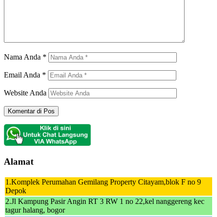
Nama Anda
*
Email Anda
*
Website Anda
Alamat
1.Komplek Perumahan Gemilang Property Citayam,blok F no 9
Depok
2.Jl Kampung Pasir Angin RT 3 RW 1 no 22,kel nanggereng kec
tagur halang, bogor