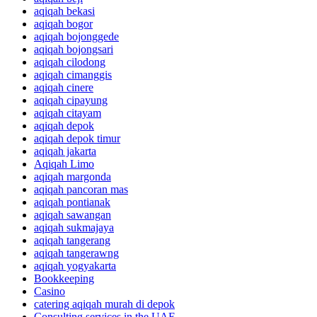
aqiqah bekasi
aqiqah bogor
aqiqah bojonggede
aqiqah bojongsari
aqiqah cilodong
aqiqah cimanggis
aqiqah cinere
aqiqah cipayung
aqiqah citayam
aqiqah depok
aqiqah depok timur
aqiqah jakarta
Aqiqah Limo
aqiqah margonda
aqiqah pancoran mas
aqiqah pontianak
aqiqah sawangan
aqiqah sukmajaya
aqiqah tangerang
aqiqah tangerawng
aqiqah yogyakarta
Bookkeeping
Casino
catering aqiqah murah di depok
Consulting services in the UAE