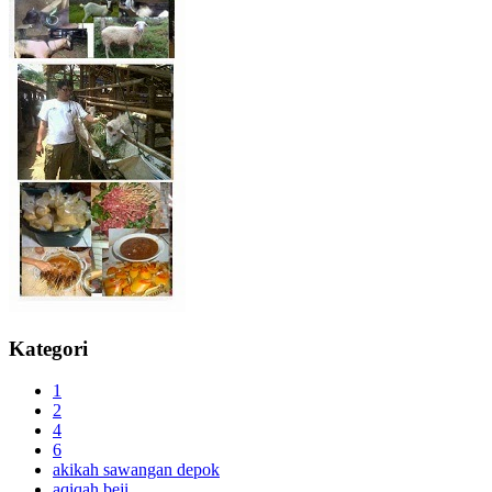
Kategori
1
2
4
6
akikah sawangan depok
aqiqah beji