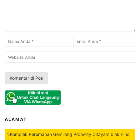
ALAMAT
1.Komplek Perumahan Gemilang Property Citayam,blok F no