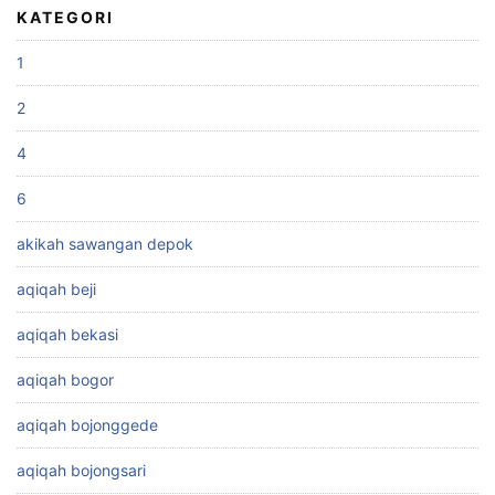
KATEGORI
1
2
4
6
akikah sawangan depok
aqiqah beji
aqiqah bekasi
aqiqah bogor
aqiqah bojonggede
aqiqah bojongsari