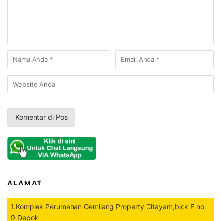
ALAMAT
1.Komplek Perumahan Gemilang Property Citayam,blok F no
9 Depok