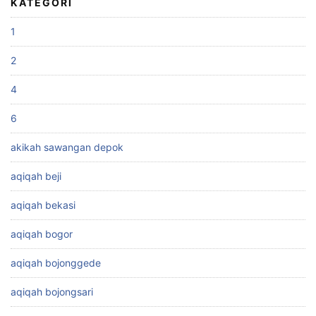
KATEGORI
1
2
4
6
akikah sawangan depok
aqiqah beji
aqiqah bekasi
aqiqah bogor
aqiqah bojonggede
aqiqah bojongsari