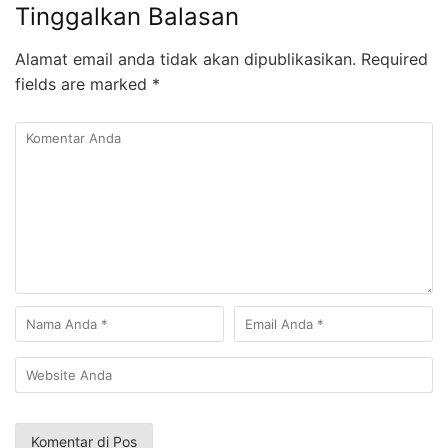
Tinggalkan Balasan
Alamat email anda tidak akan dipublikasikan.
Required
fields are marked
*