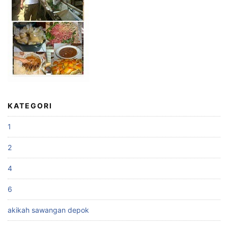
KATEGORI
1
2
4
6
akikah sawangan depok