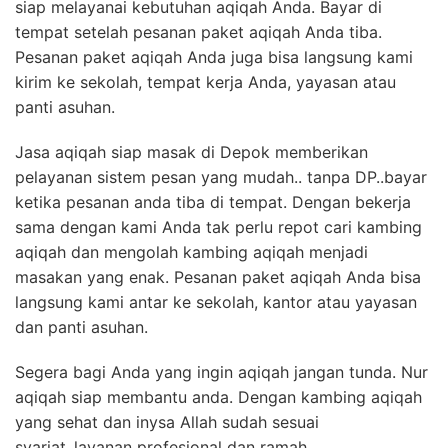
siap melayanai kebutuhan aqiqah Anda. Bayar di
tempat setelah pesanan paket aqiqah Anda tiba.
Pesanan paket aqiqah Anda juga bisa langsung kami
kirim ke sekolah, tempat kerja Anda, yayasan atau
panti asuhan.
Jasa aqiqah siap masak di Depok memberikan
pelayanan sistem pesan yang mudah.. tanpa DP..bayar
ketika pesanan anda tiba di tempat. Dengan bekerja
sama dengan kami Anda tak perlu repot cari kambing
aqiqah dan mengolah kambing aqiqah menjadi
masakan yang enak. Pesanan paket aqiqah Anda bisa
langsung kami antar ke sekolah, kantor atau yayasan
dan panti asuhan.
Segera bagi Anda yang ingin aqiqah jangan tunda. Nur
aqiqah siap membantu anda. Dengan kambing aqiqah
yang sehat dan inysa Allah sudah sesuai
syariat..layanan profesional dan ramah.