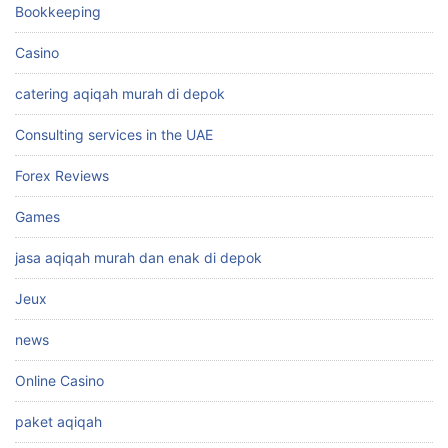
Bookkeeping
Casino
catering aqiqah murah di depok
Consulting services in the UAE
Forex Reviews
Games
jasa aqiqah murah dan enak di depok
Jeux
news
Online Casino
paket aqiqah