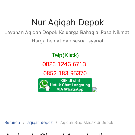
Langsung
ke
konten
Nur Aqiqah Depok
Layanan Aqiqah Depok Keluarga Bahagia..Rasa Nikmat,
Harga hemat dan sesuai syariat
Telp(Klick)
0823 1246 6713
0852 183 95370
Beranda
aqiqah depok
Aqiqah Siap Masak di Depok