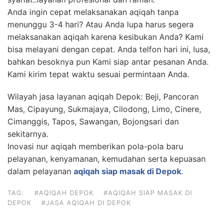
Anda ingin cepat melaksanakan aqiqah tanpa
menunggu 3-4 hari? Atau Anda lupa harus segera
melaksanakan aqiqah karena kesibukan Anda? Kami
bisa melayani dengan cepat. Anda telfon hari ini, lusa,
bahkan besoknya pun Kami siap antar pesanan Anda.
Kami kirim tepat waktu sesuai permintaan Anda.
Wilayah jasa layanan aqiqah Depok: Beji, Pancoran
Mas, Cipayung, Sukmajaya, Cilodong, Limo, Cinere,
Cimanggis, Tapos, Sawangan, Bojongsari dan
sekitarnya.
Inovasi nur aqiqah memberikan pola-pola baru
pelayanan, kenyamanan, kemudahan serta kepuasan
dalam pelayanan
aqiqah siap masak di Depok
.
TAG:
#AQIQAH DEPOK
#AQIQAH SIAP MASAK DI
DEPOK
#JASA AQIQAH DI DEPOK