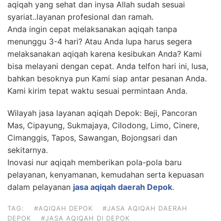
aqiqah yang sehat dan inysa Allah sudah sesuai
syariat..layanan profesional dan ramah.
Anda ingin cepat melaksanakan aqiqah tanpa
menunggu 3-4 hari? Atau Anda lupa harus segera
melaksanakan aqiqah karena kesibukan Anda? Kami
bisa melayani dengan cepat. Anda telfon hari ini, lusa,
bahkan besoknya pun Kami siap antar pesanan Anda.
Kami kirim tepat waktu sesuai permintaan Anda.
Wilayah jasa layanan aqiqah Depok: Beji, Pancoran
Mas, Cipayung, Sukmajaya, Cilodong, Limo, Cinere,
Cimanggis, Tapos, Sawangan, Bojongsari dan
sekitarnya.
Inovasi nur aqiqah memberikan pola-pola baru
pelayanan, kenyamanan, kemudahan serta kepuasan
dalam pelayanan
jasa aqiqah daerah Depok
.
TAG:
#AQIQAH DEPOK
#JASA AQIQAH DAERAH
DEPOK
#JASA AQIQAH DI DEPOK