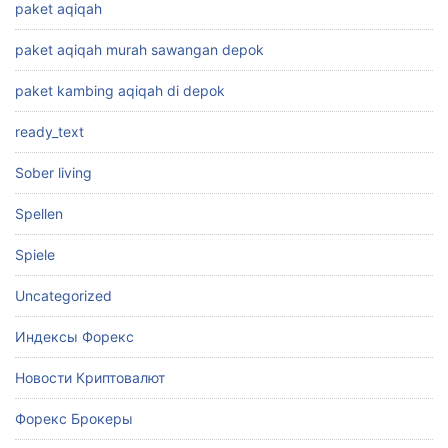
paket aqiqah
paket aqiqah murah sawangan depok
paket kambing aqiqah di depok
ready_text
Sober living
Spellen
Spiele
Uncategorized
Индексы Форекс
Новости Криптовалют
Форекс Брокеры