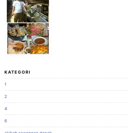
KATEGORI
1
2
4
6
akikah sawangan depok