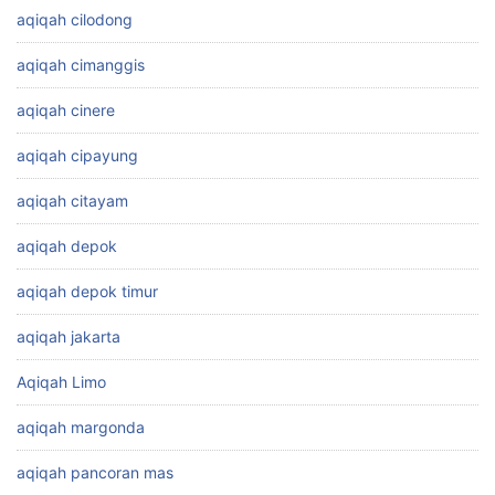
aqiqah cilodong
aqiqah cimanggis
aqiqah cinere
aqiqah cipayung
aqiqah citayam
aqiqah depok
aqiqah depok timur
aqiqah jakarta
Aqiqah Limo
aqiqah margonda
aqiqah pancoran mas