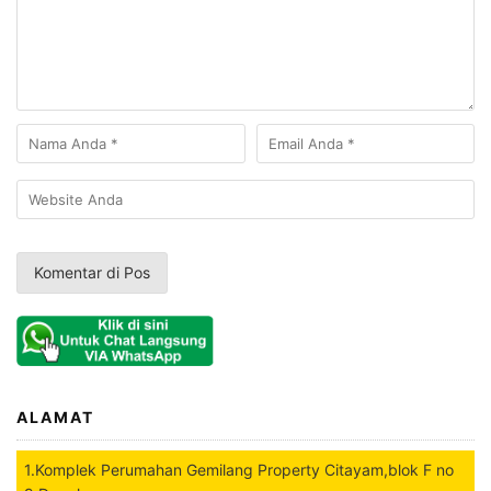
ALAMAT
1.Komplek Perumahan Gemilang Property Citayam,blok F no