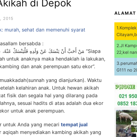
Akikah di Depok
ALAMAT
, 2015
1.Komplek
k: murah, sehat dan memenuhi syarat
Citayam,b
 wasallam bersabda :
2.Jl Kamp
مَنْ أَحَبَّ أَنْ يَنْسَكَ عَنْ وَلَدِهِ فَلْيَنْسَكْ عَنْه “Siapa
22,kel na
ah untuk anaknya maka hendaklah ia lakukan,
3.perumaha
r kambing dan anak perempuan satu ekor”.
G111 no 
muakkadah(sunnah yang dianjurkan). Waktu
setelah kelahiran anak. Untuk hewan akikah
cat fisik dan segala hal yang dilarang pada
ahnya, sesuai hadits di atas adalah dua ekor
u ekor untuk anak perempuan.
dir untuk Anda yang mecari
tempat jual
ur aqiqah menyediakan kambing akikah yang