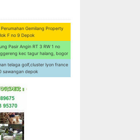
 Perumahan Gemilang Property
lok F no 9 Depok
ung Pasir Angin RT 3 RW 1 no
nggereng kec tagur halang, bogor
n telaga golf,cluster lyon france
20 sawangan depok