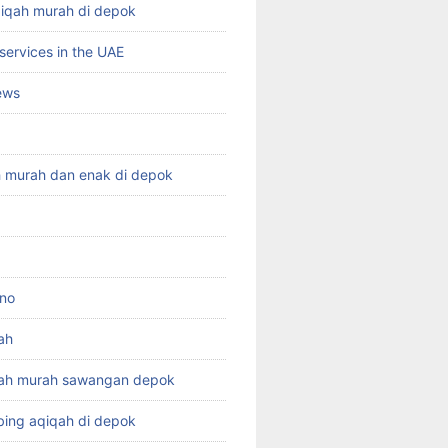
qiqah murah di depok
services in the UAE
ews
h murah dan enak di depok
ino
ah
qah murah sawangan depok
ing aqiqah di depok