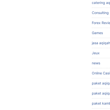
catering a
Consulting 
Forex Revi
Games
jasa aqiqa
Jeux
news
Online Cas
paket aqiq
paket aqi
paket kamb