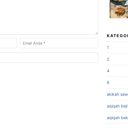
KATEGO
1
2
4
6
akikah sa
aqiqah beji
aqiqah bek