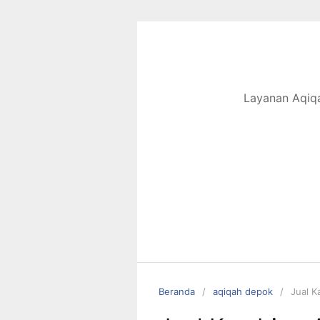
Langsung
ke
konten
Layanan Aqiqa
Beranda
aqiqah depok
Jual K