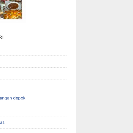
RI
wangan depok
asi