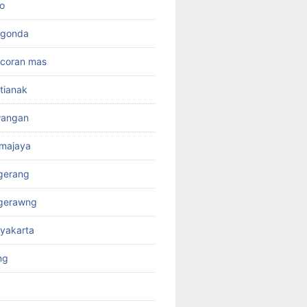
o
rgonda
ncoran mas
tianak
wangan
kmajaya
gerang
ngerawng
yakarta
ng