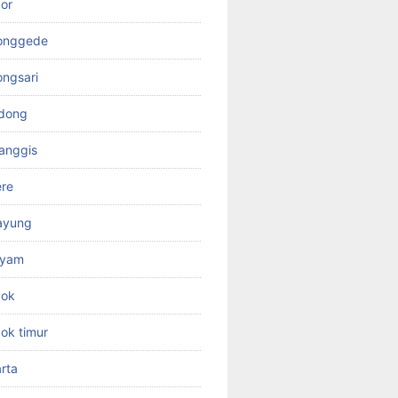
or
jonggede
ongsari
odong
anggis
ere
ayung
ayam
pok
ok timur
rta