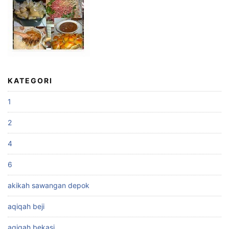
KATEGORI
1
2
4
6
akikah sawangan depok
aqiqah beji
aqiqah bekasi