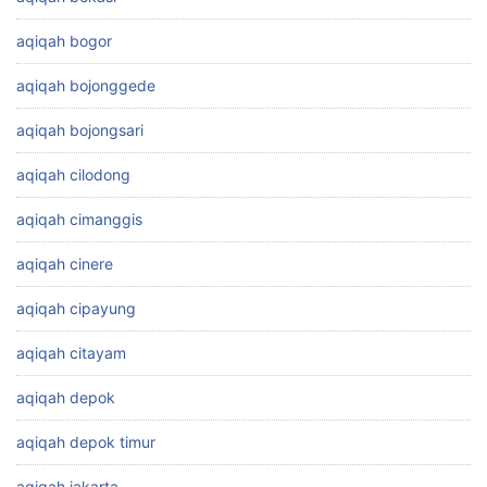
aqiqah bogor
aqiqah bojonggede
aqiqah bojongsari
aqiqah cilodong
aqiqah cimanggis
aqiqah cinere
aqiqah cipayung
aqiqah citayam
aqiqah depok
aqiqah depok timur
aqiqah jakarta