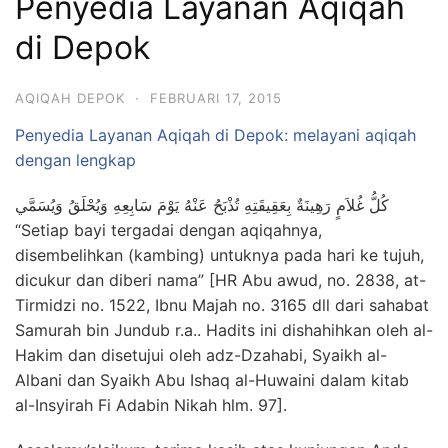
Penyedia Layanan Aqiqah
di Depok
AQIQAH DEPOK
·
FEBRUARI 17, 2015
Penyedia Layanan Aqiqah di Depok: melayani aqiqah
dengan lengkap
كُلُّ غُلاَمٍ رَهِينَةٌ بِعَقِيقَتِهِ تُذْبَحُ عَنْهُ يَوْمَ سَابِعِهِ وَيُحْلَقُ وَيُسَمَّي
“Setiap bayi tergadai dengan aqiqahnya,
disembelihkan (kambing) untuknya pada hari ke tujuh,
dicukur dan diberi nama” [HR Abu awud, no. 2838, at-
Tirmidzi no. 1522, Ibnu Majah no. 3165 dll dari sahabat
Samurah bin Jundub r.a.. Hadits ini dishahihkan oleh al-
Hakim dan disetujui oleh adz-Dzahabi, Syaikh al-
Albani dan Syaikh Abu Ishaq al-Huwaini dalam kitab
al-Insyirah Fi Adabin Nikah hlm. 97].