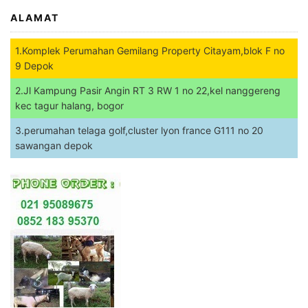
ALAMAT
1.Komplek Perumahan Gemilang Property Citayam,blok F no
9 Depok
2.Jl Kampung Pasir Angin RT 3 RW 1 no 22,kel nanggereng
kec tagur halang, bogor
3.perumahan telaga golf,cluster lyon france G111 no 20
sawangan depok