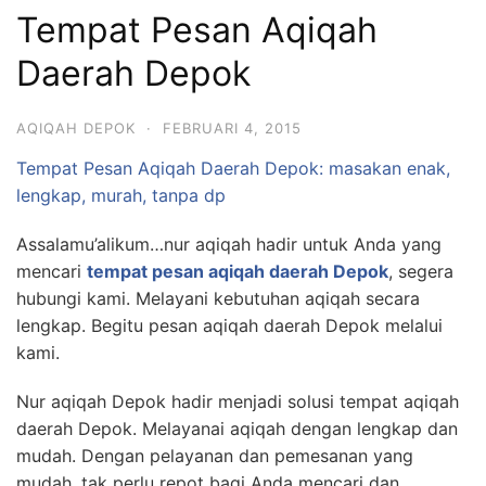
Tempat Pesan Aqiqah
Daerah Depok
AQIQAH DEPOK
·
FEBRUARI 4, 2015
Tempat Pesan Aqiqah Daerah Depok: masakan enak,
lengkap, murah, tanpa dp
Assalamu’alikum…nur aqiqah hadir untuk Anda yang
mencari
tempat pesan aqiqah daerah Depok
, segera
hubungi kami. Melayani kebutuhan aqiqah secara
lengkap. Begitu pesan aqiqah daerah Depok melalui
kami.
Nur aqiqah Depok hadir menjadi solusi tempat aqiqah
daerah Depok. Melayanai aqiqah dengan lengkap dan
mudah. Dengan pelayanan dan pemesanan yang
mudah, tak perlu repot bagi Anda mencari dan