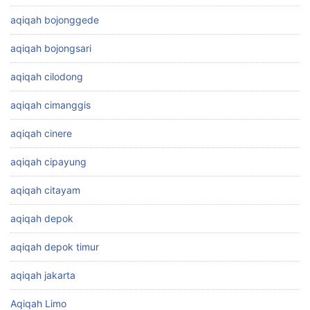
aqiqah bojonggede
aqiqah bojongsari
aqiqah cilodong
aqiqah cimanggis
aqiqah cinere
aqiqah cipayung
aqiqah citayam
aqiqah depok
aqiqah depok timur
aqiqah jakarta
Aqiqah Limo