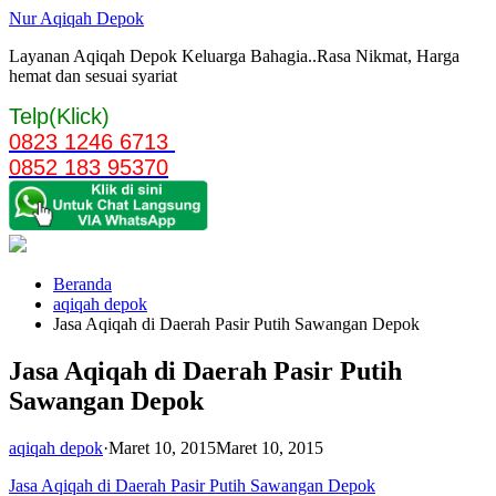
Langsung
Nur Aqiqah Depok
ke
Layanan Aqiqah Depok Keluarga Bahagia..Rasa Nikmat, Harga
konten
hemat dan sesuai syariat
Telp(Klick)
0823 1246 6713
0852 183 95370
Beranda
aqiqah depok
Jasa Aqiqah di Daerah Pasir Putih Sawangan Depok
Jasa Aqiqah di Daerah Pasir Putih
Sawangan Depok
aqiqah depok
·
Maret 10, 2015
Maret 10, 2015
Jasa Aqiqah di Daerah Pasir Putih Sawangan Depok