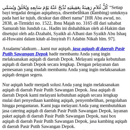
كُلُّ غُلاَمٍ رَهِينَةٌ بِعَقِيقَتِهِ تُذْبَحُ عَنْهُ يَوْمَ سَابِعِهِ وَيُحْلَقُ وَيُسَمَّي “Setiap
bayi tergadai dengan aqiqahnya, disembelihkan (kambing) untuknya
pada hari ke tujuh, dicukur dan diberi nama” [HR Abu awud, no.
2838, at-Tirmidzi no. 1522, Ibnu Majah no. 3165 dll dari sahabat
Samurah bin Jundub r.a.. Hadits ini dishahihkan oleh al-Hakim dan
disetujui oleh adz-Dzahabi, Syaikh al-Albani dan Syaikh Abu Ishaq
al-Huwaini dalam kitab al-Insyirah Fi Adabin Nikah hlm. 97].
Assalamu’alaikum…kami nur aqiqah,
jasa aqiqah di daerah Pasir
Putih Sawangan Depok
hadir membantu Anda yang ingin
melaksanakan aqiqah di daerah Depok. Melayani segala kebutuhan
aqiqah di daerah Depok secara lengkap. Dengan pelayanan dan
pemesanan yang mudah membantu Anda yang ingin melaksanakan
aqiqah dengan segera.
Nur aqiqah hadir menjadi solusi Anda yang ingin melaksanakan
aqiqah di daerah Pasir Putih Sawangan Depok. Jasa aqiqah di
daerah Depok kami melayani kebutuhan aqiqah secara lengkap
mulai dari penyediaan kambing aqiqah, penyembelihan, pengolahan
hingga pengantaran. Kami juga melayani Anda yang membutuhkan
jasa catering aqiqah di daerah Pasir Putih Sawangan Depok, layanan
paket aqiqah di daerah Pasir Putih Sawangan Depok, nasi box
aqiqah di daerah Pasir Putih Sawangan Depok, jasa kambing aqiqah
di daerah Pasir Putih Sawangan Depok.