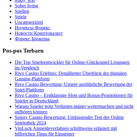
ready_text
Sober living
Spellen
Spiele
Uncategorized
Индексы Форекс
Новости Криптовалют
Форекс Брокеры
Pos-pos Terbaru
Die Top Spieleentwickler für Online-Glücksspiel Lösungen
im Vergleich
Rivo Casino Erlebnis: Detaillierter Überblick der digitalen
Gaming-Plattform
Rivo Casino Bewertung: Unsere ausführliche Bewertung der
Spiel-Plattform
Rivo Casino – Erstklassige Slots und Bonus-Promotionen für
Spieler in Deutschland
Warum Spieler trotz Verlusten immer weitermachen und nicht
aufhören können
Spinsy Casino Bewertung: Umfassender Test der Online
Spielothek 2024
VipLuck Anmeldeverfahren schrittweise erläutert mit
hilfreichen Tipps für Einsteiger