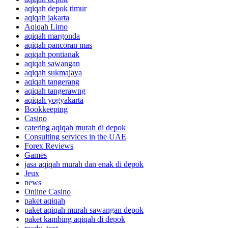
aqiqah depok timur
aqiqah jakarta
Aqiqah Limo
aqiqah margonda
aqiqah pancoran mas
aqiqah pontianak
aqiqah sawangan
aqiqah sukmajaya
aqiqah tangerang
aqiqah tangerawng
aqiqah yogyakarta
Bookkeeping
Casino
catering aqiqah murah di depok
Consulting services in the UAE
Forex Reviews
Games
jasa aqiqah murah dan enak di depok
Jeux
news
Online Casino
paket aqiqah
paket aqiqah murah sawangan depok
paket kambing aqiqah di depok