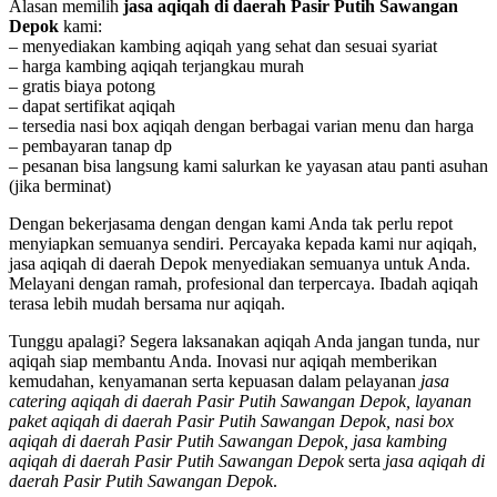
Alasan memilih
jasa aqiqah di daerah Pasir Putih Sawangan
Depok
kami:
– menyediakan kambing aqiqah yang sehat dan sesuai syariat
– harga kambing aqiqah terjangkau murah
– gratis biaya potong
– dapat sertifikat aqiqah
– tersedia nasi box aqiqah dengan berbagai varian menu dan harga
– pembayaran tanap dp
– pesanan bisa langsung kami salurkan ke yayasan atau panti asuhan
(jika berminat)
Dengan bekerjasama dengan dengan kami Anda tak perlu repot
menyiapkan semuanya sendiri. Percayaka kepada kami nur aqiqah,
jasa aqiqah di daerah Depok menyediakan semuanya untuk Anda.
Melayani dengan ramah, profesional dan terpercaya. Ibadah aqiqah
terasa lebih mudah bersama nur aqiqah.
Tunggu apalagi? Segera laksanakan aqiqah Anda jangan tunda, nur
aqiqah siap membantu Anda. Inovasi nur aqiqah memberikan
kemudahan, kenyamanan serta kepuasan dalam pelayanan
jasa
catering aqiqah di daerah Pasir Putih Sawangan Depok, layanan
paket aqiqah di daerah Pasir Putih Sawangan Depok, nasi box
aqiqah di daerah Pasir Putih Sawangan Depok, jasa kambing
aqiqah di daerah Pasir Putih Sawangan Depok
serta
jasa aqiqah di
daerah Pasir Putih Sawangan Depok
.