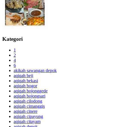
Kategori
1
2
4
6
akikah sawangan depok
aqiqah beji
aqiqah bekasi
aqiqah bogor
aqiqah bojonggede
aqiqah bojongsari
aqiqah cilodong
aqiqah cimanggis
aqiqah cinere
aqiqah cipayung
aqiqah citayam
aqiqah depok