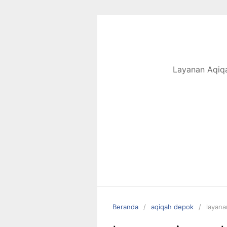
Langsung
ke
konten
Layanan Aqiqa
Beranda
aqiqah depok
layana