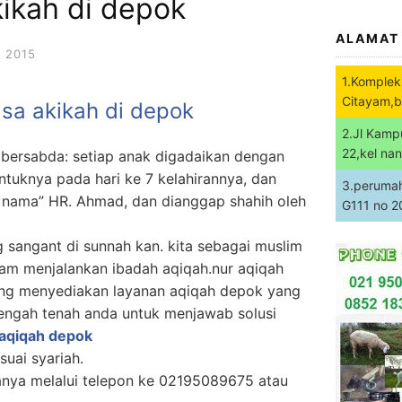
kikah di depok
ALAMAT
 2015
1.Komplek
Citayam,b
asa akikah di depok
2.Jl Kamp
22,kel na
w. bersabda: setiap anak digadaikan dengan
ntuknya pada hari ke 7 kelahirannya, dan
3.perumaha
i nama” HR. Ahmad, dan dianggap shahih oleh
G111 no 
g sangant di sunnah kan. kita sebagai muslim
am menjalankan ibadah aqiqah.nur aqiqah
ang menyediakan layanan aqiqah depok yang
tengah tenah anda untuk menjawab solusi
 aqiqah depok
suai syariah.
nya melalui telepon ke 02195089675 atau