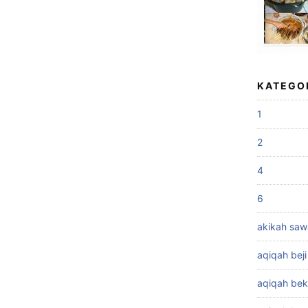
KATEGO
1
2
4
6
akikah sa
aqiqah beji
aqiqah bek