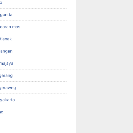
o
rgonda
ncoran mas
tianak
wangan
kmajaya
gerang
ngerawng
yakarta
ng