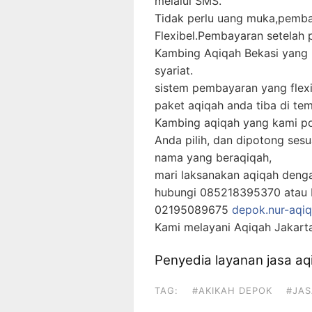
melalui SMS.
Tidak perlu uang muka,pemba
Flexibel.Pembayaran setelah
Kambing Aqiqah Bekasi yang k
syariat.
sistem pembayaran yang flexi
paket aqiqah anda tiba di te
Kambing aqiqah yang kami po
Anda pilih, dan dipotong ses
nama yang beraqiqah,
mari laksanakan aqiqah deng
hubungi 085218395370 atau P
02195089675
depok.nur-aqi
Kami melayani Aqiqah Jakarta
Penyedia layanan jasa a
TAG:
#AKIKAH DEPOK
#JAS