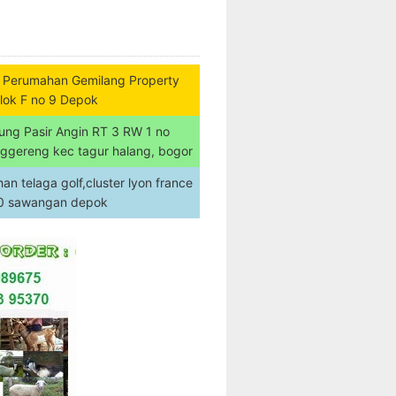
 Perumahan Gemilang Property
lok F no 9 Depok
ung Pasir Angin RT 3 RW 1 no
nggereng kec tagur halang, bogor
n telaga golf,cluster lyon france
20 sawangan depok