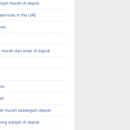
qiqah murah di depok
services in the UAE
ews
h murah dan enak di depok
ino
ah
qah murah sawangan depok
ing aqiqah di depok