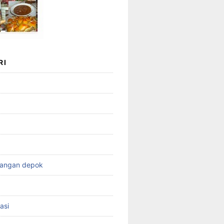
RI
wangan depok
asi