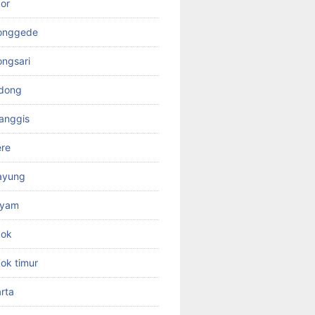
or
jonggede
ongsari
odong
anggis
ere
ayung
ayam
pok
ok timur
rta