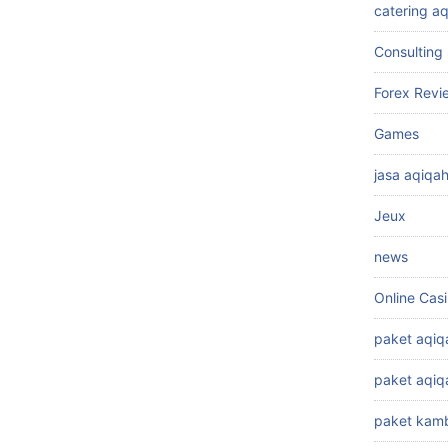
catering a
Consulting 
Forex Revi
Games
jasa aqiqa
Jeux
news
Online Cas
paket aqiq
paket aqi
paket kamb