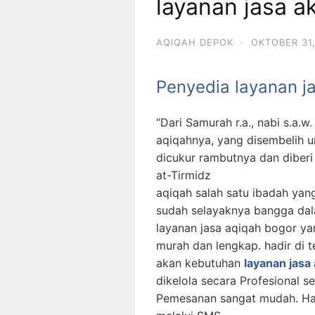
layanan jasa a
AQIQAH DEPOK
·
OKTOBER 31,
Penyedia layanan j
“Dari Samurah r.a., nabi s.a.
aqiqahnya, yang disembelih u
dicukur rambutnya dan diber
at-Tirmidz
aqiqah salah satu ibadah yan
sudah selayaknya bangga dal
layanan jasa aqiqah bogor y
murah dan lengkap. hadir di 
akan kebutuhan
layanan jasa
dikelola secara Profesional se
Pemesanan sangat mudah. Ha