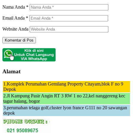
Nama Anda
*
Email Anda
*
Website Anda
Alamat
1.Komplek Perumahan Gemilang Property Citayam,blok F no 9
Depok
2.Jl Kampung Pasir Angin RT 3 RW 1 no 22,kel nanggereng kec
tagur halang, bogor
3.perumahan telaga golf,cluster lyon france G111 no 20 sawangan
depok