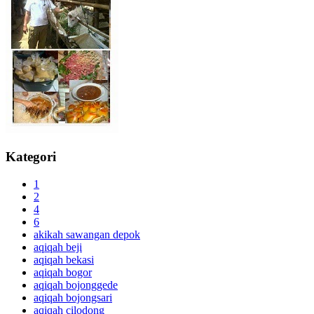
Kategori
1
2
4
6
akikah sawangan depok
aqiqah beji
aqiqah bekasi
aqiqah bogor
aqiqah bojonggede
aqiqah bojongsari
aqiqah cilodong