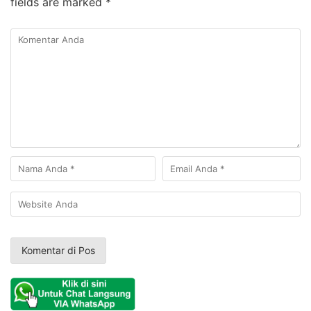
fields are marked
*