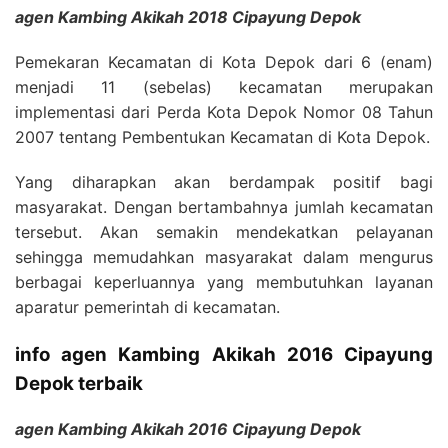
agen Kambing Akikah 2018 Cipayung Depok
Pemekaran Kecamatan di Kota Depok dari 6 (enam)
menjadi 11 (sebelas) kecamatan merupakan
implementasi dari Perda Kota Depok Nomor 08 Tahun
2007 tentang Pembentukan Kecamatan di Kota Depok.
Yang diharapkan akan berdampak positif bagi
masyarakat. Dengan bertambahnya jumlah kecamatan
tersebut. Akan semakin mendekatkan pelayanan
sehingga memudahkan masyarakat dalam mengurus
berbagai keperluannya yang membutuhkan layanan
aparatur pemerintah di kecamatan.
info agen Kambing Akikah 2016 Cipayung
Depok terbaik
agen Kambing Akikah 2016 Cipayung Depok