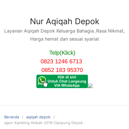
Langsung
ke
konten
Nur Aqiqah Depok
Layanan Aqiqah Depok Keluarga Bahagia..Rasa Nikmat,
Harga hemat dan sesuai syariat
Telp(Klick)
0823 1246 6713
0852 183 95370
Beranda
aqiqah depok
agen Kambing Akikah 2018 Cipayung Depok