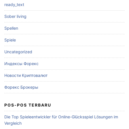
ready_text
Sober living
Spellen
Spiele
Uncategorized
Индексы Форекс
Новости Криптовалют
Форекс Брокеры
POS-POS TERBARU
Die Top Spieleentwickler für Online-Glücksspiel Lösungen im
Vergleich