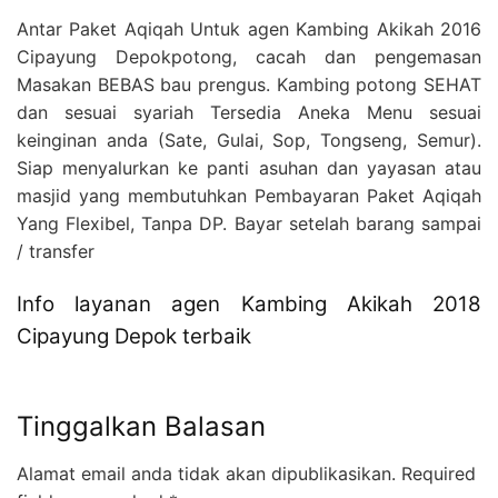
Antar Paket Aqiqah Untuk agen Kambing Akikah 2016
Cipayung Depokpotong, cacah dan pengemasan
Masakan BEBAS bau prengus. Kambing potong SEHAT
dan sesuai syariah Tersedia Aneka Menu sesuai
keinginan anda (Sate, Gulai, Sop, Tongseng, Semur).
Siap menyalurkan ke panti asuhan dan yayasan atau
masjid yang membutuhkan Pembayaran Paket Aqiqah
Yang Flexibel, Tanpa DP. Bayar setelah barang sampai
/ transfer
Info layanan agen Kambing Akikah 2018
Cipayung Depok terbaik
Tinggalkan Balasan
Alamat email anda tidak akan dipublikasikan.
Required