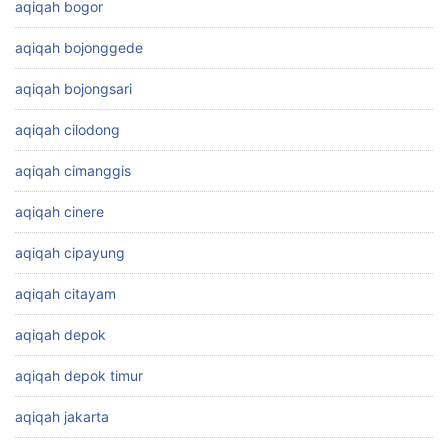
aqiqah bogor
aqiqah bojonggede
aqiqah bojongsari
aqiqah cilodong
aqiqah cimanggis
aqiqah cinere
aqiqah cipayung
aqiqah citayam
aqiqah depok
aqiqah depok timur
aqiqah jakarta