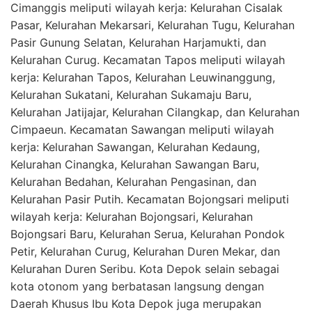
Cimanggis meliputi wilayah kerja: Kelurahan Cisalak
Pasar, Kelurahan Mekarsari, Kelurahan Tugu, Kelurahan
Pasir Gunung Selatan, Kelurahan Harjamukti, dan
Kelurahan Curug. Kecamatan Tapos meliputi wilayah
kerja: Kelurahan Tapos, Kelurahan Leuwinanggung,
Kelurahan Sukatani, Kelurahan Sukamaju Baru,
Kelurahan Jatijajar, Kelurahan Cilangkap, dan Kelurahan
Cimpaeun. Kecamatan Sawangan meliputi wilayah
kerja: Kelurahan Sawangan, Kelurahan Kedaung,
Kelurahan Cinangka, Kelurahan Sawangan Baru,
Kelurahan Bedahan, Kelurahan Pengasinan, dan
Kelurahan Pasir Putih. Kecamatan Bojongsari meliputi
wilayah kerja: Kelurahan Bojongsari, Kelurahan
Bojongsari Baru, Kelurahan Serua, Kelurahan Pondok
Petir, Kelurahan Curug, Kelurahan Duren Mekar, dan
Kelurahan Duren Seribu. Kota Depok selain sebagai
kota otonom yang berbatasan langsung dengan
Daerah Khusus Ibu Kota Depok juga merupakan