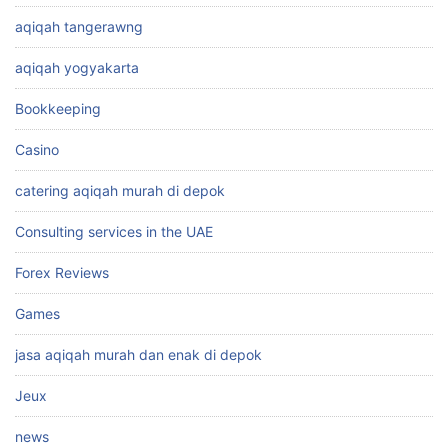
aqiqah tangerawng
aqiqah yogyakarta
Bookkeeping
Casino
catering aqiqah murah di depok
Consulting services in the UAE
Forex Reviews
Games
jasa aqiqah murah dan enak di depok
Jeux
news