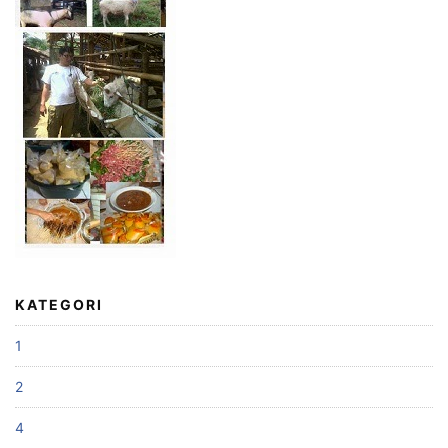
KATEGORI
1
2
4