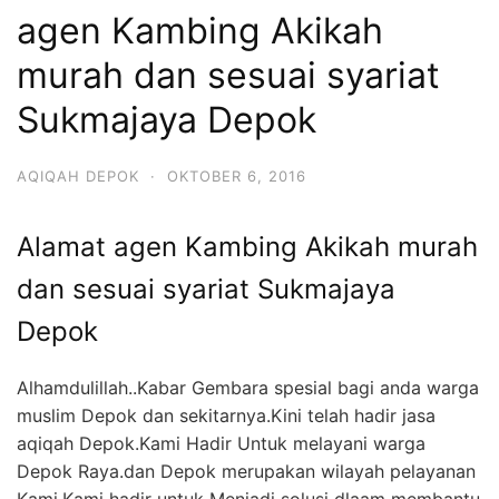
agen Kambing Akikah
murah dan sesuai syariat
Sukmajaya Depok
AQIQAH DEPOK
·
OKTOBER 6, 2016
Alamat agen Kambing Akikah murah
dan sesuai syariat Sukmajaya
Depok
Alhamdulillah..Kabar Gembara spesial bagi anda warga
muslim Depok dan sekitarnya.Kini telah hadir jasa
aqiqah Depok.Kami Hadir Untuk melayani warga
Depok Raya.dan Depok merupakan wilayah pelayanan