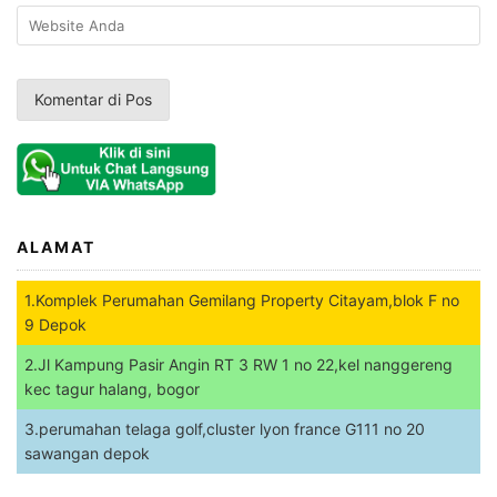
ALAMAT
1.Komplek Perumahan Gemilang Property Citayam,blok F no
9 Depok
2.Jl Kampung Pasir Angin RT 3 RW 1 no 22,kel nanggereng
kec tagur halang, bogor
3.perumahan telaga golf,cluster lyon france G111 no 20
sawangan depok