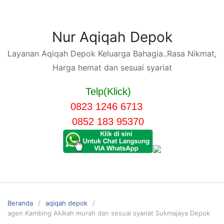
Langsung
ke
konten
Nur Aqiqah Depok
Layanan Aqiqah Depok Keluarga Bahagia..Rasa Nikmat,
Harga hemat dan sesuai syariat
Telp(Klick)
0823 1246 6713
0852 183 95370
Beranda
aqiqah depok
agen Kambing Akikah murah dan sesuai syariat Sukmajaya Depok