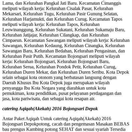
Lama, dan Kelurahan Pangkal Jati Baru. Kecamatan Cimanggis
meliputi wilayah kerja: Kelurahan Cisalak Pasar, Kelurahan
Mekarsari, Kelurahan Tugu, Kelurahan Pasir Gunung Selatan,
Kelurahan Harjamukti, dan Kelurahan Curug. Kecamatan Tapos
meliputi wilayah kerja: Kelurahan Tapos, Kelurahan
Leuwinanggung, Kelurahan Sukatani, Kelurahan Sukamaju Baru,
Kelurahan Jatijajar, Kelurahan Cilangkap, dan Kelurahan
Cimpaeun. Kecamatan Sawangan meliputi wilayah kerja: Kelurahan
Sawangan, Kelurahan Kedaung, Kelurahan Cinangka, Kelurahan
Sawangan Baru, Kelurahan Bedahan, Kelurahan Pengasinan, dan
Kelurahan Pasir Putih. Kecamatan Bojongsari meliputi wilayah
kerja: Kelurahan Bojongsari, Kelurahan Bojongsari Baru,
Kelurahan Serua, Kelurahan Pondok Petir, Kelurahan Curug,
Kelurahan Duren Mekar, dan Kelurahan Duren Seribu. Kota Depok
selain sebagai kota otonom yang berbatasan langsung dengan
Daerah Khusus Ibu Kota Depok juga merupakan wilayah
penyangga Ibu Kota Negara yang diarahkan untuk kota
pemukiman, kota pendidikan, pusat pelayanan perdagangan dan
jasa, kota pariwisata, dan sebagai kota resapan air.
catering Aqiqah(Akekah) 2016 Bojongsari Depok
Antar Paket Aqiqah Untuk catering Aqiqah(Akekah) 2016
Bojongsari Depokpotong, cacah dan pengemasan Masakan BEBAS
bau prengus Kambing potong SEHAT dan sesuai syariah Tersedia