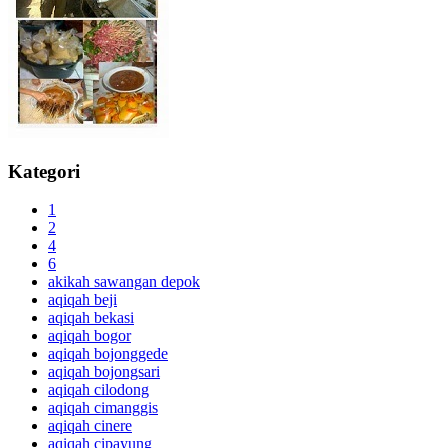
Kategori
1
2
4
6
akikah sawangan depok
aqiqah beji
aqiqah bekasi
aqiqah bogor
aqiqah bojonggede
aqiqah bojongsari
aqiqah cilodong
aqiqah cimanggis
aqiqah cinere
aqiqah cipayung