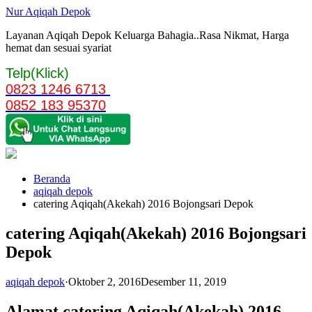
Langsung
Nur Aqiqah Depok
ke
Layanan Aqiqah Depok Keluarga Bahagia..Rasa Nikmat, Harga
konten
hemat dan sesuai syariat
Telp(Klick)
0823 1246 6713
0852 183 95370
Beranda
aqiqah depok
catering Aqiqah(Akekah) 2016 Bojongsari Depok
catering Aqiqah(Akekah) 2016 Bojongsari
Depok
aqiqah depok
·
Oktober 2, 2016
Desember 11, 2019
Alamat catering Aqiqah(Akekah) 2016