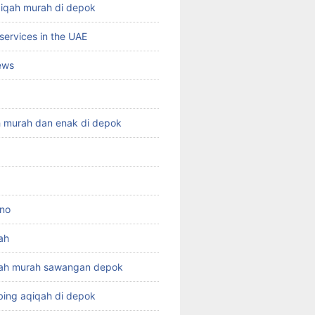
qiqah murah di depok
services in the UAE
ews
h murah dan enak di depok
ino
ah
qah murah sawangan depok
ing aqiqah di depok