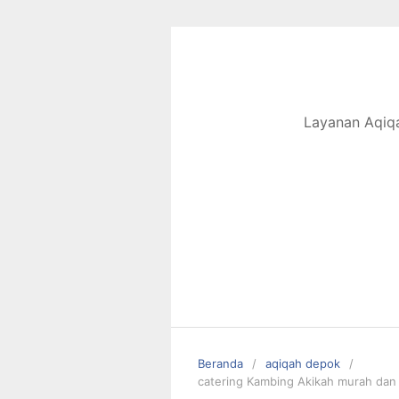
Langsung
ke
konten
Layanan Aqiqa
Beranda
aqiqah depok
catering Kambing Akikah murah dan 