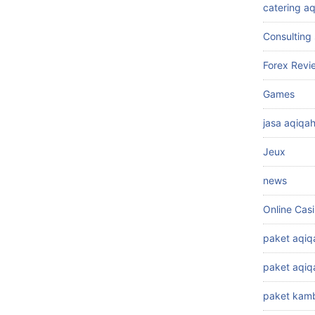
catering a
Consulting 
Forex Revi
Games
jasa aqiqa
Jeux
news
Online Cas
paket aqiq
paket aqi
paket kamb