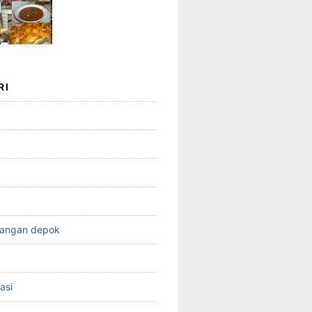
RI
wangan depok
asi