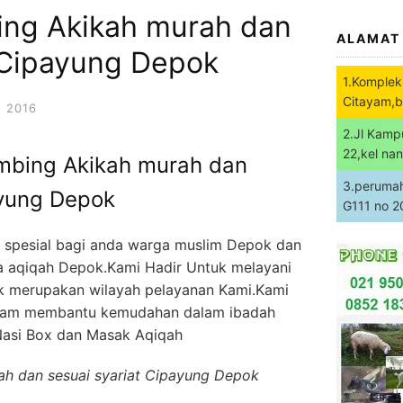
ing Akikah murah dan
ALAMAT
t Cipayung Depok
1.Komplek
Citayam,b
 2016
2.Jl Kamp
22,kel na
mbing Akikah murah dan
3.perumaha
ayung Depok
G111 no 
a spesial bagi anda warga muslim Depok dan
asa aqiqah Depok.Kami Hadir Untuk melayani
 merupakan wilayah pelayanan Kami.Kami
dlaam membantu kemudahan dalam ibadah
Nasi Box dan Masak Aqiqah
ah dan sesuai syariat Cipayung Depok