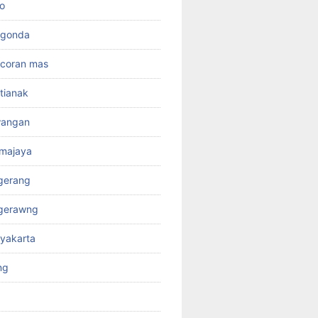
o
rgonda
ncoran mas
tianak
wangan
kmajaya
gerang
ngerawng
yakarta
ng