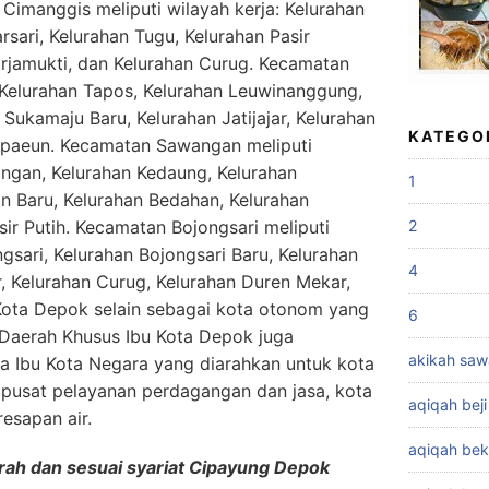
Cimanggis meliputi wilayah kerja: Kelurahan
rsari, Kelurahan Tugu, Kelurahan Pasir
rjamukti, dan Kelurahan Curug. Kecamatan
: Kelurahan Tapos, Kelurahan Leuwinanggung,
 Sukamaju Baru, Kelurahan Jatijajar, Kelurahan
KATEGO
mpaeun. Kecamatan Sawangan meliputi
angan, Kelurahan Kedaung, Kelurahan
1
n Baru, Kelurahan Bedahan, Kelurahan
2
ir Putih. Kecamatan Bojongsari meliputi
ngsari, Kelurahan Bojongsari Baru, Kelurahan
4
r, Kelurahan Curug, Kelurahan Duren Mekar,
Kota Depok selain sebagai kota otonom yang
6
Daerah Khusus Ibu Kota Depok juga
akikah sa
 Ibu Kota Negara yang diarahkan untuk kota
 pusat pelayanan perdagangan dan jasa, kota
aqiqah beji
resapan air.
aqiqah bek
rah dan sesuai syariat Cipayung Depok