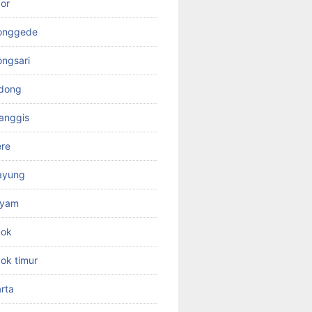
or
jonggede
ongsari
odong
anggis
ere
ayung
ayam
pok
ok timur
rta