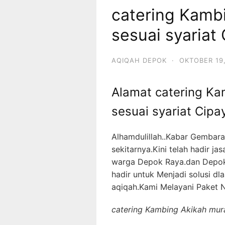
catering Kamb
sesuai syaria
AQIQAH DEPOK
·
OKTOBER 19,
Alamat catering Ka
sesuai syariat Cip
Alhamdulillah..Kabar Gembar
sekitarnya.Kini telah hadir j
warga Depok Raya.dan Depok
hadir untuk Menjadi solusi 
aqiqah.Kami Melayani Paket 
catering Kambing Akikah mur