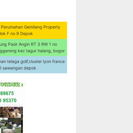
 Perumahan Gemilang Property
lok F no 9 Depok
ung Pasir Angin RT 3 RW 1 no
nggereng kec tagur halang, bogor
n telaga golf,cluster lyon france
20 sawangan depok