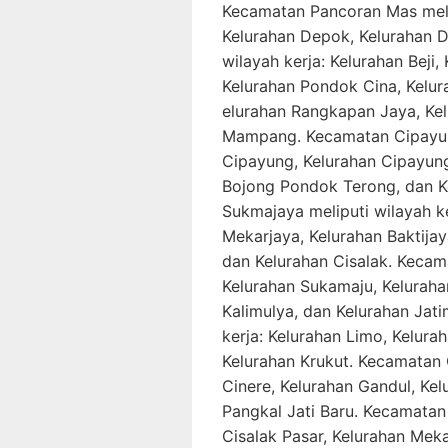
Kecamatan Pancoran Mas melip
Kelurahan Depok, Kelurahan D
wilayah kerja: Kelurahan Beji,
Kelurahan Pondok Cina, Kelur
elurahan Rangkapan Jaya, Ke
Mampang. Kecamatan Cipayung
Cipayung, Kelurahan Cipayung
Bojong Pondok Terong, dan K
Sukmajaya meliputi wilayah k
Mekarjaya, Kelurahan Baktijay
dan Kelurahan Cisalak. Kecama
Kelurahan Sukamaju, Kelurahan
Kalimulya, dan Kelurahan Jat
kerja: Kelurahan Limo, Kelur
Kelurahan Krukut. Kecamatan C
Cinere, Kelurahan Gandul, Ke
Pangkal Jati Baru. Kecamatan 
Cisalak Pasar, Kelurahan Meka