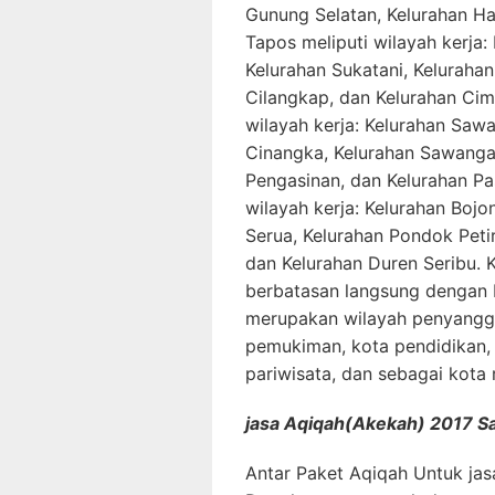
Gunung Selatan, Kelurahan Ha
Tapos meliputi wilayah kerja
Kelurahan Sukatani, Kelurahan
Cilangkap, dan Kelurahan Ci
wilayah kerja: Kelurahan Saw
Cinangka, Kelurahan Sawanga
Pengasinan, dan Kelurahan Pas
wilayah kerja: Kelurahan Bojo
Serua, Kelurahan Pondok Peti
dan Kelurahan Duren Seribu. 
berbatasan langsung dengan 
merupakan wilayah penyangga
pemukiman, kota pendidikan,
pariwisata, dan sebagai kota 
jasa Aqiqah(Akekah) 2017 
Antar Paket Aqiqah Untuk ja