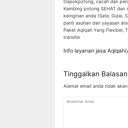
Depokpotong, cacah dan pe
Kambing potong SEHAT dan se
keinginan anda (Sate, Gulai,
panti asuhan dan yayasan a
Paket Aqiqah Yang Flexibel, 
transfer
Info layanan jasa Aqiqa
Tinggalkan Balasan
Alamat email anda tidak akan 