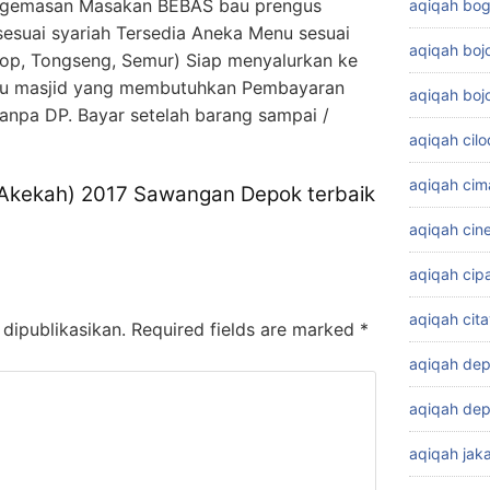
ngemasan Masakan BEBAS bau prengus
aqiqah bog
suai syariah Tersedia Aneka Menu sesuai
aqiqah bo
 Sop, Tongseng, Semur) Siap menyalurkan ke
tau masjid yang membutuhkan Pembayaran
aqiqah boj
Tanpa DP. Bayar setelah barang sampai /
aqiqah cil
aqiqah cim
h(Akekah) 2017 Sawangan Depok terbaik
aqiqah cin
aqiqah cip
aqiqah cit
dipublikasikan.
Required fields are marked
*
aqiqah de
aqiqah dep
aqiqah jaka