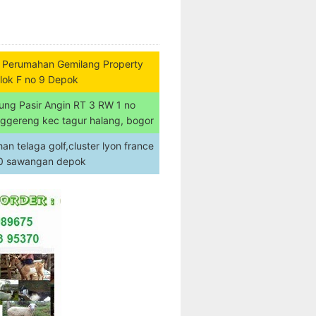
 Perumahan Gemilang Property
lok F no 9 Depok
ung Pasir Angin RT 3 RW 1 no
nggereng kec tagur halang, bogor
n telaga golf,cluster lyon france
20 sawangan depok