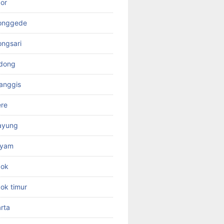
or
jonggede
ongsari
odong
anggis
ere
ayung
ayam
pok
ok timur
rta