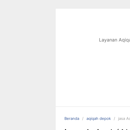
Langsung
ke
konten
Layanan Aqiqa
Beranda
aqiqah depok
jasa 