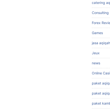
catering a
Consulting 
Forex Revi
Games
jasa aqiqa
Jeux
news
Online Cas
paket aqiq
paket aqi
paket kamb