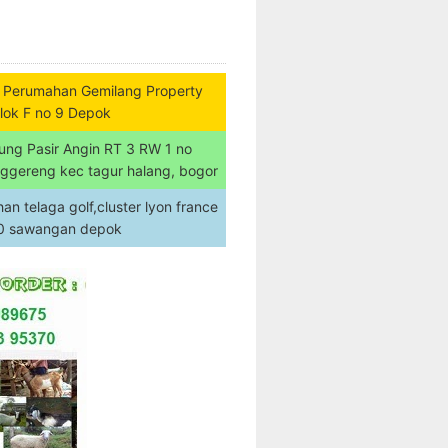
 Perumahan Gemilang Property
lok F no 9 Depok
ung Pasir Angin RT 3 RW 1 no
nggereng kec tagur halang, bogor
n telaga golf,cluster lyon france
20 sawangan depok