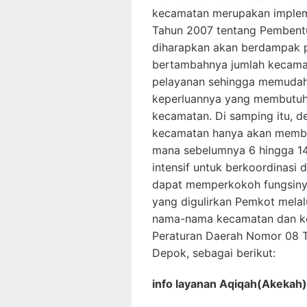
kecamatan merupakan implem
Tahun 2007 tentang Pembent
diharapkan akan berdampak p
bertambahnya jumlah kecama
pelayanan sehingga memudah
keperluannya yang membutuhk
kecamatan. Di samping itu, d
kecamatan hanya akan membaw
mana sebelumnya 6 hingga 14
intensif untuk berkoordinasi
dapat memperkokoh fungsin
yang digulirkan Pemkot mela
nama-nama kecamatan dan ke
Peraturan Daerah Nomor 08 
Depok, sebagai berikut:
info layanan Aqiqah(Akekah