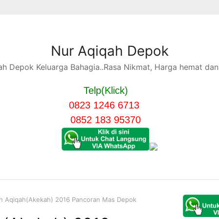
Nur Aqiqah Depok
h Depok Keluarga Bahagia..Rasa Nikmat, Harga hemat dan 
Telp(Klick)
0823 1246 6713
0852 183 95370
an Aqiqah(Akekah) 2016 Pancoran Mas Depok