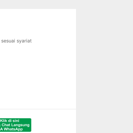
sesuai syariat