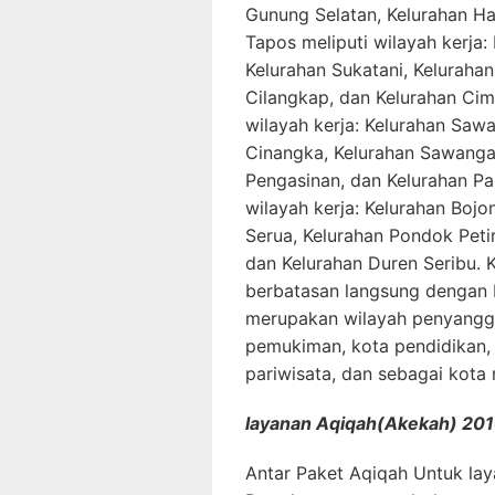
Gunung Selatan, Kelurahan Ha
Tapos meliputi wilayah kerja
Kelurahan Sukatani, Kelurahan
Cilangkap, dan Kelurahan Ci
wilayah kerja: Kelurahan Saw
Cinangka, Kelurahan Sawanga
Pengasinan, dan Kelurahan Pas
wilayah kerja: Kelurahan Bojo
Serua, Kelurahan Pondok Peti
dan Kelurahan Duren Seribu. 
berbatasan langsung dengan 
merupakan wilayah penyangga
pemukiman, kota pendidikan,
pariwisata, dan sebagai kota 
layanan Aqiqah(Akekah) 20
Antar Paket Aqiqah Untuk la