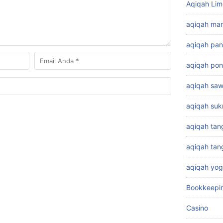
Aqiqah Lim
aqiqah ma
aqiqah pa
aqiqah pon
aqiqah sa
aqiqah su
aqiqah tan
aqiqah ta
aqiqah yog
Bookkeepi
Casino