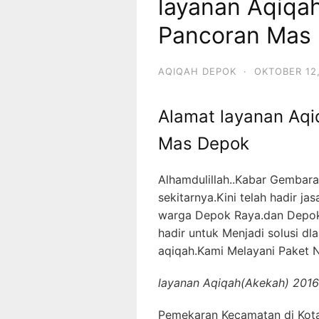
layanan Aqiqa
Pancoran Mas
AQIQAH DEPOK
·
OKTOBER 12,
Alamat layanan Aq
Mas Depok
Alhamdulillah..Kabar Gembar
sekitarnya.Kini telah hadir j
warga Depok Raya.dan Depok
hadir untuk Menjadi solusi 
aqiqah.Kami Melayani Paket 
layanan Aqiqah(Akekah) 201
Pemekaran Kecamatan di Kota