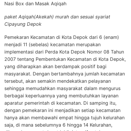
Nasi Box dan Masak Aqiqah
paket Aqiqah(Akekah) murah dan sesuai syariat
Cipayung Depok
Pemekaran Kecamatan di Kota Depok dari 6 (enam)
menjadi 11 (sebelas) kecamatan merupakan
implementasi dari Perda Kota Depok Nomor 08 Tahun
2007 tentang Pembentukan Kecamatan di Kota Depok,
yang diharapkan akan berdampak positif bagi
masyarakat. Dengan bertambahnya jumlah kecamatan
tersebut, akan semakin mendekatkan pelayanan
sehingga memudahkan masyarakat dalam mengurus
berbagai keperluannya yang membutuhkan layanan
aparatur pemerintah di kecamatan. Di samping itu,
dengan pemekaran ini menjadikan setiap kecamatan
hanya akan membawahi empat hingga tujuh kelurahan
saja, di mana sebelumnya 6 hingga 14 Kelurahan,