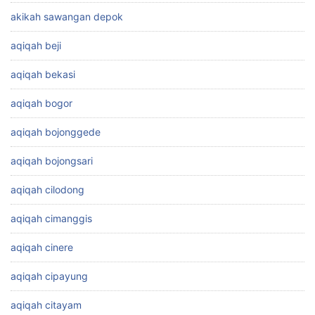
akikah sawangan depok
aqiqah beji
aqiqah bekasi
aqiqah bogor
aqiqah bojonggede
aqiqah bojongsari
aqiqah cilodong
aqiqah cimanggis
aqiqah cinere
aqiqah cipayung
aqiqah citayam