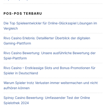
POS-POS TERBARU
Die Top Spieleentwickler für Online-Glücksspiel Lösungen im
Vergleich
Rivo Casino Erlebnis: Detaillierter Überblick der digitalen
Gaming-Plattform
Rivo Casino Bewertung: Unsere ausführliche Bewertung der
Spiel-Plattform
Rivo Casino – Erstklassige Slots und Bonus-Promotionen für
Spieler in Deutschland
Warum Spieler trotz Verlusten immer weitermachen und nicht
aufhören können
Spinsy Casino Bewertung: Umfassender Test der Online
Spielothek 2024