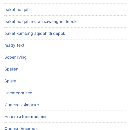
paket aqiqah
paket aqiqah murah sawangan depok
paket kambing aqiqah di depok
ready_text
Sober living
Spellen
Spiele
Uncategorized
Индексы Форекс
Новости Криптовалют
Форекс Брокеры