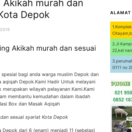
 Akikah murah dan
 Kota Depok
ALAMAT
1.Komplek
 2016
Citayam,b
2.Jl Kamp
ng Akikah murah dan sesuai
22,kel na
3.perumaha
G111 no 
a spesial bagi anda warga muslim Depok dan
asa aqiqah Depok.Kami Hadir Untuk melayani
 merupakan wilayah pelayanan Kami.Kami
dlaam membantu kemudahan dalam ibadah
Nasi Box dan Masak Aqiqah
dan sesuai syariat Kota Depok
 Depok dari 6 (enam) menjadi 11 (sebelas)