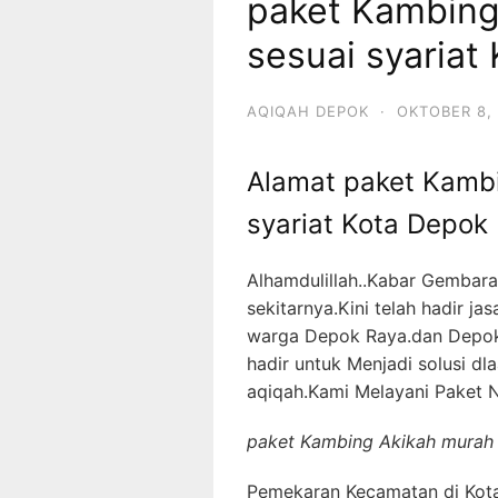
paket Kambing
sesuai syariat
AQIQAH DEPOK
·
OKTOBER 8,
Alamat paket Kambi
syariat Kota Depok
Alhamdulillah..Kabar Gembar
sekitarnya.Kini telah hadir j
warga Depok Raya.dan Depok
hadir untuk Menjadi solusi 
aqiqah.Kami Melayani Paket 
paket Kambing Akikah murah 
Pemekaran Kecamatan di Kota