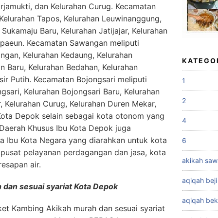
rjamukti, dan Kelurahan Curug. Kecamatan
: Kelurahan Tapos, Kelurahan Leuwinanggung,
 Sukamaju Baru, Kelurahan Jatijajar, Kelurahan
mpaeun. Kecamatan Sawangan meliputi
angan, Kelurahan Kedaung, Kelurahan
KATEGO
n Baru, Kelurahan Bedahan, Kelurahan
ir Putih. Kecamatan Bojongsari meliputi
1
ngsari, Kelurahan Bojongsari Baru, Kelurahan
2
r, Kelurahan Curug, Kelurahan Duren Mekar,
Kota Depok selain sebagai kota otonom yang
4
Daerah Khusus Ibu Kota Depok juga
 Ibu Kota Negara yang diarahkan untuk kota
6
 pusat pelayanan perdagangan dan jasa, kota
akikah sa
resapan air.
aqiqah beji
dan sesuai syariat Kota Depok
aqiqah bek
et Kambing Akikah murah dan sesuai syariat