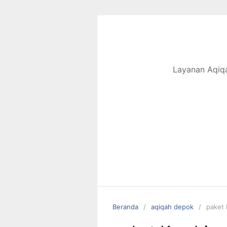
Langsung
ke
konten
Layanan Aqiqa
Beranda
aqiqah depok
paket 