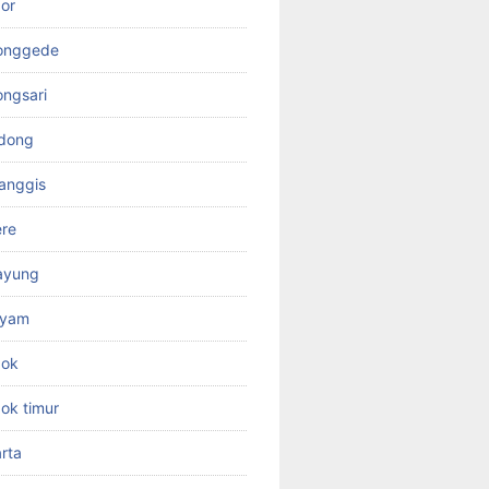
or
jonggede
ongsari
odong
anggis
ere
ayung
ayam
pok
ok timur
rta