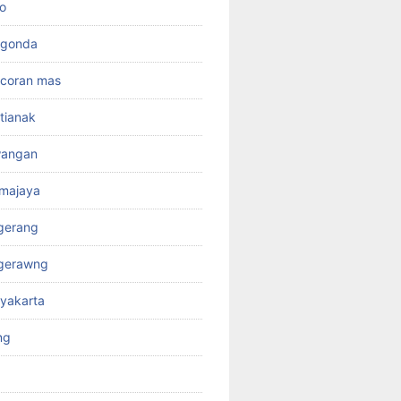
o
rgonda
ncoran mas
tianak
wangan
kmajaya
gerang
ngerawng
yakarta
ng