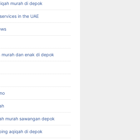
qiqah murah di depok
services in the UAE
ews
h murah dan enak di depok
ino
ah
qah murah sawangan depok
ing aqiqah di depok