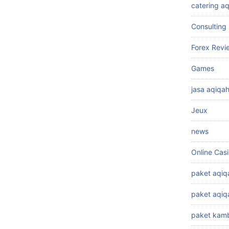
catering a
Consulting 
Forex Revi
Games
jasa aqiqa
Jeux
news
Online Cas
paket aqiq
paket aqi
paket kamb