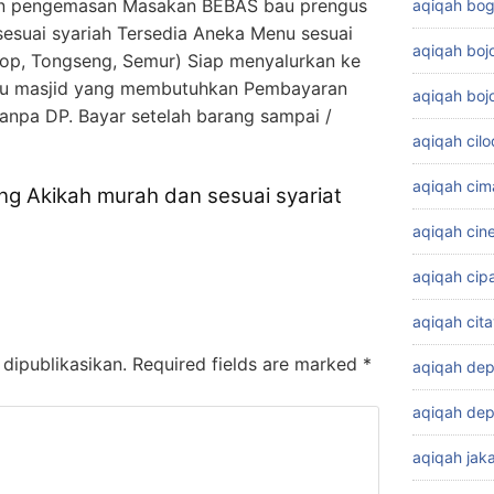
an pengemasan Masakan BEBAS bau prengus
aqiqah bog
suai syariah Tersedia Aneka Menu sesuai
aqiqah bo
 Sop, Tongseng, Semur) Siap menyalurkan ke
tau masjid yang membutuhkan Pembayaran
aqiqah boj
Tanpa DP. Bayar setelah barang sampai /
aqiqah cil
aqiqah cim
ng Akikah murah dan sesuai syariat
aqiqah cin
aqiqah cip
aqiqah cit
dipublikasikan.
Required fields are marked
*
aqiqah de
aqiqah dep
aqiqah jaka