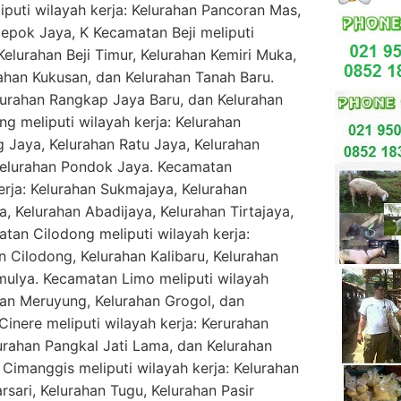
uti wilayah kerja: Kelurahan Pancoran Mas,
epok Jaya, K Kecamatan Beji meliputi
 Kelurahan Beji Timur, Kelurahan Kemiri Muka,
ahan Kukusan, dan Kelurahan Tanah Baru.
lurahan Rangkap Jaya Baru, dan Kelurahan
 meliputi wilayah kerja: Kelurahan
 Jaya, Kelurahan Ratu Jaya, Kelurahan
elurahan Pondok Jaya. Kecamatan
erja: Kelurahan Sukmajaya, Kelurahan
a, Kelurahan Abadijaya, Kelurahan Tirtajaya,
tan Cilodong meliputi wilayah kerja:
 Cilodong, Kelurahan Kalibaru, Kelurahan
imulya. Kecamatan Limo meliputi wilayah
ahan Meruyung, Kelurahan Grogol, dan
inere meliputi wilayah kerja: Kerurahan
lurahan Pangkal Jati Lama, dan Kelurahan
Cimanggis meliputi wilayah kerja: Kelurahan
rsari, Kelurahan Tugu, Kelurahan Pasir