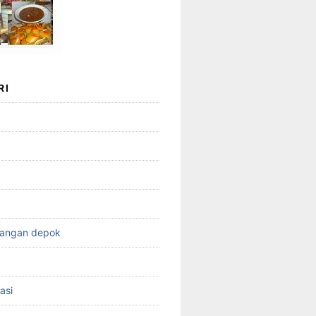
RI
wangan depok
asi