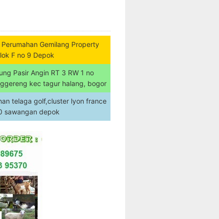
 Perumahan Gemilang Property
lok F no 9 Depok
ung Pasir Angin RT 3 RW 1 no
nggereng kec tagur halang, bogor
n telaga golf,cluster lyon france
20 sawangan depok