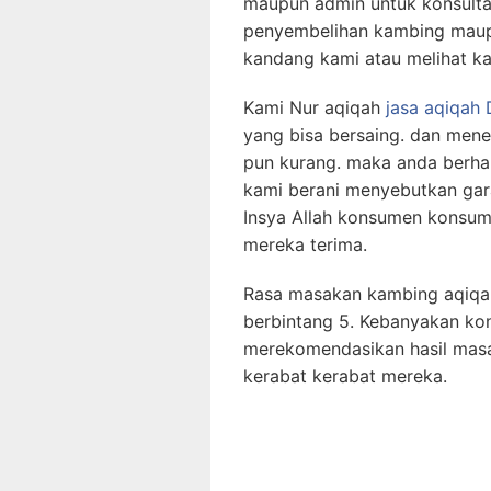
maupun admin untuk konsulta
penyembelihan kambing maupu
kandang kami atau melihat kam
Kami Nur aqiqah
jasa aqiqah
yang bisa bersaing. dan mene
pun kurang. maka anda berh
kami berani menyebutkan gara
Insya Allah konsumen konsu
mereka terima.
Rasa masakan kambing aqiqah
berbintang 5. Kebanyakan ko
merekomendasikan hasil mas
kerabat kerabat mereka.