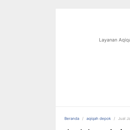
Langsung
ke
konten
Layanan Aqiqa
Beranda
aqiqah depok
Jual J