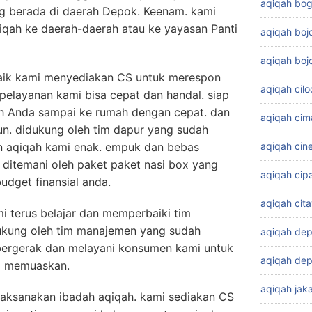
aqiqah bog
ng berada di daerah Depok. Keenam. kami
iqah ke daerah-daerah atau ke yayasan Panti
aqiqah bo
aqiqah boj
aik kami menyediakan CS untuk merespon
aqiqah cil
pelayanan kami bisa cepat dan handal. siap
h Anda sampai ke rumah dengan cepat. dan
aqiqah cim
un. didukung oleh tim dapur yang sudah
n aqiqah kami enak. empuk dan bebas
aqiqah cin
k ditemani oleh paket paket nasi box yang
aqiqah cip
udget finansial anda.
aqiqah cit
mi terus belajar dan memperbaiki tim
dukung oleh tim manajemen yang sudah
aqiqah de
bergerak dan melayani konsumen kami untuk
aqiqah dep
g memuaskan.
aqiqah jaka
laksanakan ibadah aqiqah. kami sediakan CS