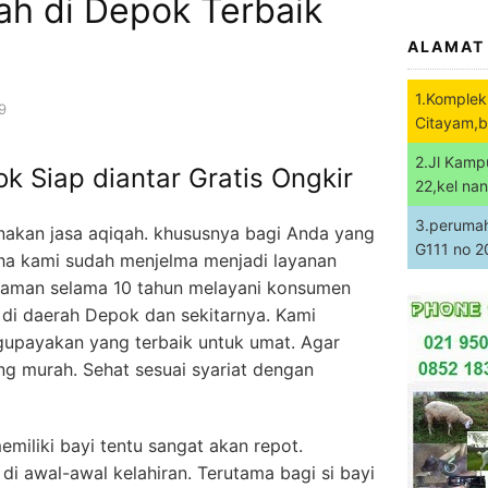
ah di Depok Terbaik
ALAMAT
1.Komplek
9
Citayam,b
2.Jl Kamp
k Siap diantar Gratis Ongkir
22,kel na
3.perumaha
nakan jasa aqiqah. khususnya bagi Anda yang
G111 no 
ha kami sudah menjelma menjadi layanan
alaman selama 10 tahun melayani konsumen
di daerah Depok dan sekitarnya. Kami
upayakan yang terbaik untuk umat. Agar
ng murah. Sehat sesuai syariat dengan
miliki bayi tentu sangat akan repot.
i awal-awal kelahiran. Terutama bagi si bayi