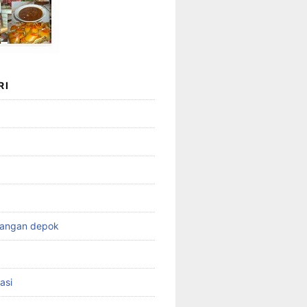
RI
wangan depok
asi