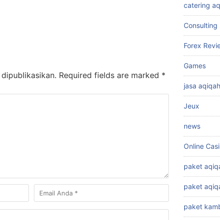
catering a
Consulting 
Forex Revi
Games
dipublikasikan.
Required fields are marked
*
jasa aqiqa
Jeux
news
Online Cas
paket aqiq
paket aqi
paket kamb