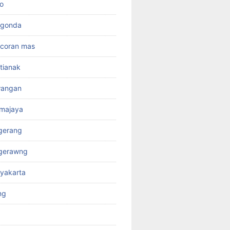
o
rgonda
ncoran mas
tianak
wangan
kmajaya
gerang
ngerawng
yakarta
ng