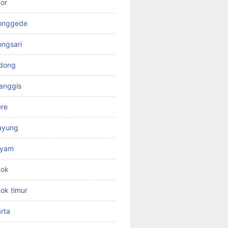
or
jonggede
ongsari
odong
anggis
ere
ayung
ayam
pok
ok timur
rta