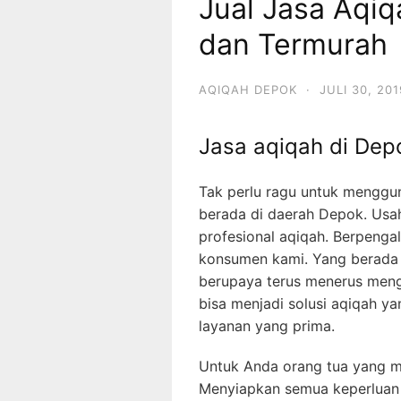
Jual Jasa Aqiq
dan Termurah
AQIQAH DEPOK
·
JULI 30, 201
Jasa aqiqah di Depo
Tak perlu ragu untuk menggu
berada di daerah Depok. Usa
profesional aqiqah. Berpeng
konsumen kami. Yang berada 
berupaya terus menerus meng
bisa menjadi solusi aqiqah ya
layanan yang prima.
Untuk Anda orang tua yang me
Menyiapkan semua keperluan d