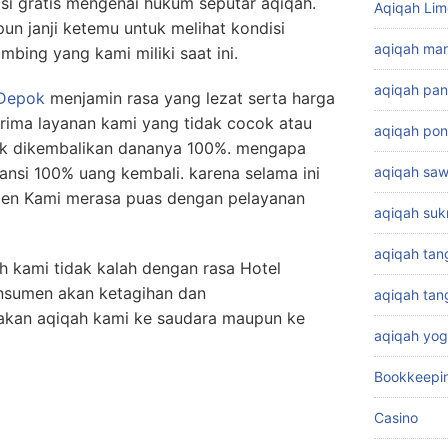
si gratis mengenai hukum seputar aqiqah.
Aqiqah Lim
n janji ketemu untuk melihat kondisi
aqiqah ma
bing yang kami miliki saat ini.
aqiqah pa
 Depok
menjamin rasa yang lezat serta harga
rima layanan kami yang tidak cocok atau
aqiqah pon
ak dikembalikan dananya 100%. mengapa
nsi 100% uang kembali. karena selama ini
aqiqah sa
men Kami merasa puas dengan pelayanan
aqiqah su
aqiqah tan
 kami tidak kalah dengan rasa Hotel
nsumen akan ketagihan dan
aqiqah ta
akan aqiqah kami ke saudara maupun ke
aqiqah yog
Bookkeepi
Casino