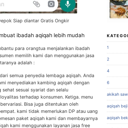
Depok Siap diantar Gratis Ongkir
mbuat ibadah aqiqah lebih mudah
KATEGO
1
bantu para orangtua menjalankan ibadah
sumen memilih kami dan menggunakan jasa
2
ntaranya adalah :
4
dari semua penyedia lembaga aqiqah. Anda
 kami menyediakan kambing aqiqah dengan
6
sehat sesuai syariat dan selalu
akikah sa
loyalitas terhadap konsumen. Ketiga. menu
ervariasi. Bisa juga ditentukan oleh
aqiqah beji
eempat. kami tidak memerlukan DP atau uang
aqiqah bek
memesan paket aqiqah kami dan membayarnya
iqah kami menggunakan layanan jasa free