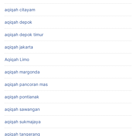
aqiqah citayam
aqiqah depok
aqiqah depok timur
aqiqah jakarta
Aqiqah Limo
aqiqah margonda
aqiqah pancoran mas
aqiqah pontianak
aqiqah sawangan
aqiqah sukmajaya
aqiqah tangerang