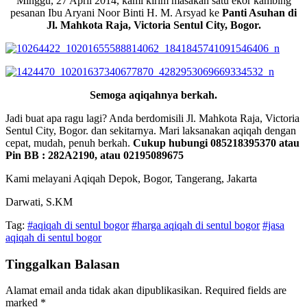
Minggu, 27 April 2014, kami kirim masakan satu ekor kambing
pesanan Ibu Aryani Noor Binti H. M. Arsyad ke
Panti Asuhan di
Jl. Mahkota Raja, Victoria Sentul City, Bogor.
Semoga aqiqahnya berkah.
Jadi buat apa ragu lagi? Anda berdomisili Jl. Mahkota Raja, Victoria
Sentul City, Bogor. dan sekitarnya. Mari laksanakan aqiqah dengan
cepat, mudah, penuh berkah.
Cukup hubungi 085218395370 atau
Pin BB : 282A2190, atau 02195089675
Kami melayani Aqiqah Depok, Bogor, Tangerang, Jakarta
Darwati, S.KM
Tag:
#aqiqah di sentul bogor
#harga aqiqah di sentul bogor
#jasa
aqiqah di sentul bogor
Tinggalkan Balasan
Alamat email anda tidak akan dipublikasikan.
Required fields are
marked
*