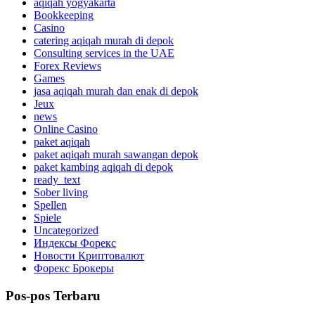
aqiqah yogyakarta
Bookkeeping
Casino
catering aqiqah murah di depok
Consulting services in the UAE
Forex Reviews
Games
jasa aqiqah murah dan enak di depok
Jeux
news
Online Casino
paket aqiqah
paket aqiqah murah sawangan depok
paket kambing aqiqah di depok
ready_text
Sober living
Spellen
Spiele
Uncategorized
Индексы Форекс
Новости Криптовалют
Форекс Брокеры
Pos-pos Terbaru