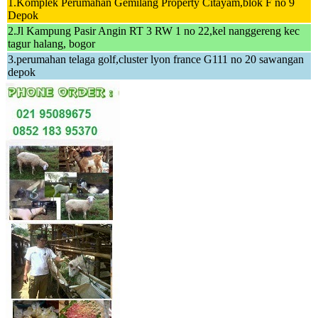
1.Komplek Perumahan Gemilang Property Citayam,blok F no 9
Depok
2.Jl Kampung Pasir Angin RT 3 RW 1 no 22,kel nanggereng kec
tagur halang, bogor
3.perumahan telaga golf,cluster lyon france G111 no 20 sawangan
depok