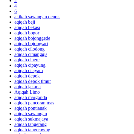
2
4
6
akikah sawangan depok
aqiqah beji
aqiqah bekasi
aqiqah bogor
aqiqah bojonggede
aqiqah bojongsari
aqiqah cilodong
aqiqah cimanggis
aqiqah cinere
aqiqah cipayung
aqiqah citayam
aqiqah depok
aqiqah depok timur
aqiqah jakarta
Aqiqah Limo
aqiqah margonda
aqiqah pancoran mas
aqiqah pontianak
aqiqah sawangan
aqiqah sukmajaya
aqiqah tangerang
aqiqah tangerawng