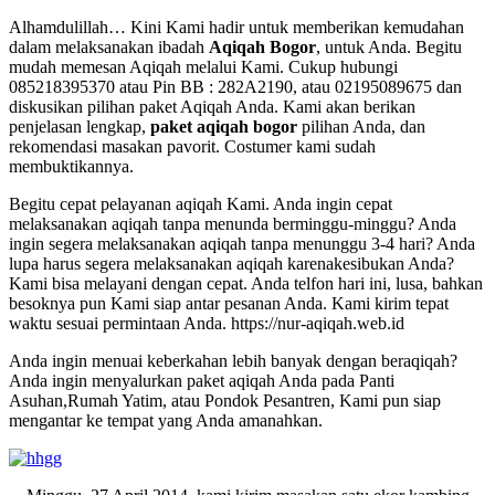
Alhamdulillah… Kini Kami hadir untuk memberikan kemudahan
dalam melaksanakan ibadah
Aqiqah Bogor
, untuk Anda. Begitu
mudah memesan Aqiqah melalui Kami. Cukup hubungi
085218395370 atau Pin BB : 282A2190, atau 02195089675 dan
diskusikan pilihan paket Aqiqah Anda. Kami akan berikan
penjelasan lengkap,
paket aqiqah bogor
pilihan Anda, dan
rekomendasi masakan pavorit. Costumer kami sudah
membuktikannya.
Begitu cepat pelayanan aqiqah Kami. Anda ingin cepat
melaksanakan aqiqah tanpa menunda berminggu-minggu? Anda
ingin segera melaksanakan aqiqah tanpa menunggu 3-4 hari? Anda
lupa harus segera melaksanakan aqiqah karenakesibukan Anda?
Kami bisa melayani dengan cepat. Anda telfon hari ini, lusa, bahkan
besoknya pun Kami siap antar pesanan Anda. Kami kirim tepat
waktu sesuai permintaan Anda. https://nur-aqiqah.web.id
Anda ingin menuai keberkahan lebih banyak dengan beraqiqah?
Anda ingin menyalurkan paket aqiqah Anda pada Panti
Asuhan,Rumah Yatim, atau Pondok Pesantren, Kami pun siap
mengantar ke tempat yang Anda amanahkan.