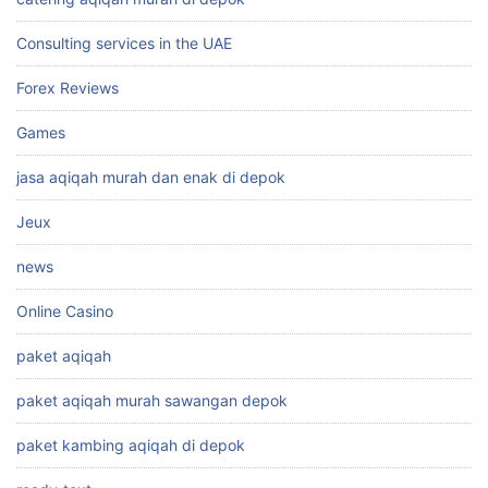
Consulting services in the UAE
Forex Reviews
Games
jasa aqiqah murah dan enak di depok
Jeux
news
Online Casino
paket aqiqah
paket aqiqah murah sawangan depok
paket kambing aqiqah di depok