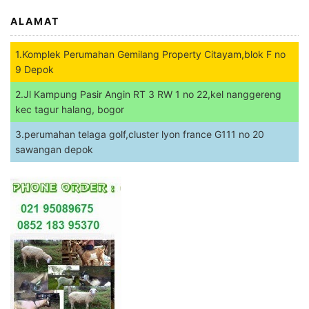
ALAMAT
1.Komplek Perumahan Gemilang Property Citayam,blok F no
9 Depok
2.Jl Kampung Pasir Angin RT 3 RW 1 no 22,kel nanggereng
kec tagur halang, bogor
3.perumahan telaga golf,cluster lyon france G111 no 20
sawangan depok