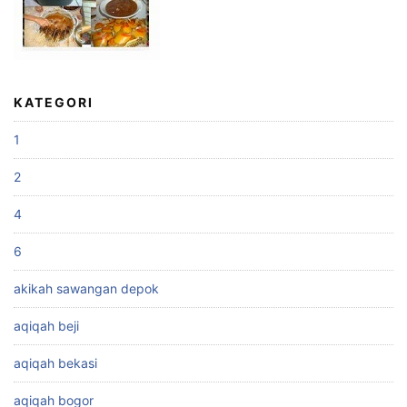
KATEGORI
1
2
4
6
akikah sawangan depok
aqiqah beji
aqiqah bekasi
aqiqah bogor