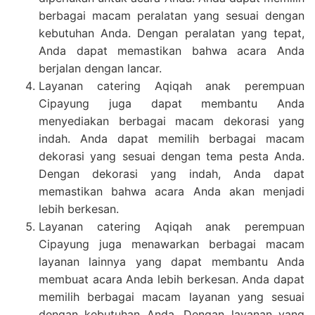
berbagai macam peralatan yang sesuai dengan
kebutuhan Anda. Dengan peralatan yang tepat,
Anda dapat memastikan bahwa acara Anda
berjalan dengan lancar.
Layanan catering Aqiqah anak perempuan
Cipayung juga dapat membantu Anda
menyediakan berbagai macam dekorasi yang
indah. Anda dapat memilih berbagai macam
dekorasi yang sesuai dengan tema pesta Anda.
Dengan dekorasi yang indah, Anda dapat
memastikan bahwa acara Anda akan menjadi
lebih berkesan.
Layanan catering Aqiqah anak perempuan
Cipayung juga menawarkan berbagai macam
layanan lainnya yang dapat membantu Anda
membuat acara Anda lebih berkesan. Anda dapat
memilih berbagai macam layanan yang sesuai
dengan kebutuhan Anda. Dengan layanan yang