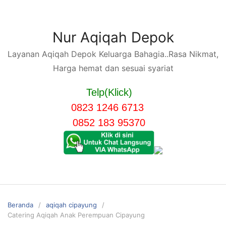
Langsung
ke
konten
Nur Aqiqah Depok
Layanan Aqiqah Depok Keluarga Bahagia..Rasa Nikmat,
Harga hemat dan sesuai syariat
Telp(Klick)
0823 1246 6713
0852 183 95370
Beranda
aqiqah cipayung
Catering Aqiqah Anak Perempuan Cipayung