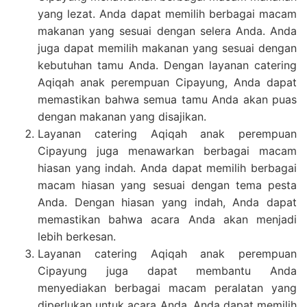
yang lezat. Anda dapat memilih berbagai macam
makanan yang sesuai dengan selera Anda. Anda
juga dapat memilih makanan yang sesuai dengan
kebutuhan tamu Anda. Dengan layanan catering
Aqiqah anak perempuan Cipayung, Anda dapat
memastikan bahwa semua tamu Anda akan puas
dengan makanan yang disajikan.
Layanan catering Aqiqah anak perempuan
Cipayung juga menawarkan berbagai macam
hiasan yang indah. Anda dapat memilih berbagai
macam hiasan yang sesuai dengan tema pesta
Anda. Dengan hiasan yang indah, Anda dapat
memastikan bahwa acara Anda akan menjadi
lebih berkesan.
Layanan catering Aqiqah anak perempuan
Cipayung juga dapat membantu Anda
menyediakan berbagai macam peralatan yang
diperlukan untuk acara Anda. Anda dapat memilih