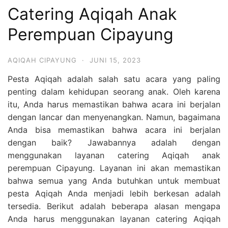
Catering Aqiqah Anak
Perempuan Cipayung
AQIQAH CIPAYUNG
·
JUNI 15, 2023
Pesta Aqiqah adalah salah satu acara yang paling
penting dalam kehidupan seorang anak. Oleh karena
itu, Anda harus memastikan bahwa acara ini berjalan
dengan lancar dan menyenangkan. Namun, bagaimana
Anda bisa memastikan bahwa acara ini berjalan
dengan baik? Jawabannya adalah dengan
menggunakan layanan catering Aqiqah anak
perempuan Cipayung. Layanan ini akan memastikan
bahwa semua yang Anda butuhkan untuk membuat
pesta Aqiqah Anda menjadi lebih berkesan adalah
tersedia. Berikut adalah beberapa alasan mengapa
Anda harus menggunakan layanan catering Aqiqah