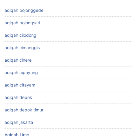
aqiqah bojonggede
aqiqah bojongsari
aqiqah cilodong
aqiqah cimanggis
aqiqah cinere
aqiqah cipayung
aqiqah citayam
aqiqah depok
aqiqah depok timur
aqiqah jakarta
Aqiqah Limo