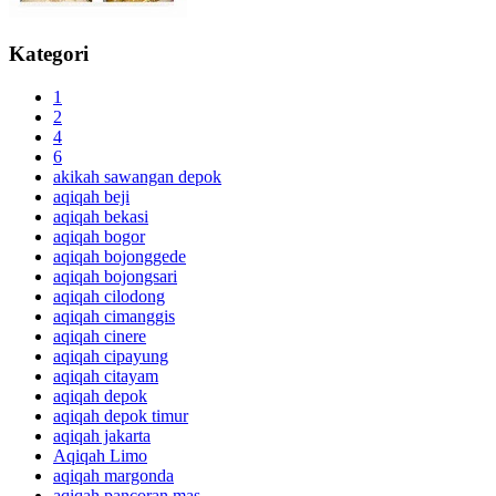
Kategori
1
2
4
6
akikah sawangan depok
aqiqah beji
aqiqah bekasi
aqiqah bogor
aqiqah bojonggede
aqiqah bojongsari
aqiqah cilodong
aqiqah cimanggis
aqiqah cinere
aqiqah cipayung
aqiqah citayam
aqiqah depok
aqiqah depok timur
aqiqah jakarta
Aqiqah Limo
aqiqah margonda
aqiqah pancoran mas