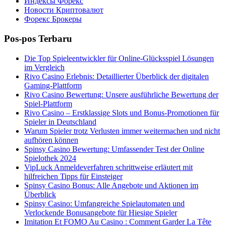
Индексы Форекс
Новости Криптовалют
Форекс Брокеры
Pos-pos Terbaru
Die Top Spieleentwickler für Online-Glücksspiel Lösungen
im Vergleich
Rivo Casino Erlebnis: Detaillierter Überblick der digitalen
Gaming-Plattform
Rivo Casino Bewertung: Unsere ausführliche Bewertung der
Spiel-Plattform
Rivo Casino – Erstklassige Slots und Bonus-Promotionen für
Spieler in Deutschland
Warum Spieler trotz Verlusten immer weitermachen und nicht
aufhören können
Spinsy Casino Bewertung: Umfassender Test der Online
Spielothek 2024
VipLuck Anmeldeverfahren schrittweise erläutert mit
hilfreichen Tipps für Einsteiger
Spinsy Casino Bonus: Alle Angebote und Aktionen im
Überblick
Spinsy Casino: Umfangreiche Spielautomaten und
Verlockende Bonusangebote für Hiesige Spieler
Imitation Et FOMO Au Casino : Comment Garder La Tête