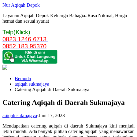
Langsung
Nur Aqiqah Depok
ke
Layanan Aqiqah Depok Keluarga Bahagia..Rasa Nikmat, Harga
konten
hemat dan sesuai syariat
Telp(Klick)
0823 1246 6713
0852 183 95370
Beranda
aqiqah sukmajaya
Catering Aqiqah di Daerah Sukmajaya
Catering Aqiqah di Daerah Sukmajaya
aqiqah sukmajaya
·
Juni 17, 2023
Mendapatkan catering aqiqah di daerah Sukmajaya kini menjadi
lebih mudah. Ada banyak pilihan catering aqiqah yang menawarkan
berbagai macam paket aqiqah dengan harga yang terjangkau.