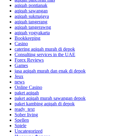
aqiqah pontianak
aqiqah sawangan
aqiqah sukmajaya
aqiqah tangerang
aqiqah tangerawng
aqiqah yogyakarta
Bookkeeping
Casino
catering aqiqah murah di depok
Consulting services in the UAE
Forex Reviews
Games
jasa aqiqah murah dan enak di depok
Jeux
news
Online Casino
paket aqiqah
paket aqiqah murah sawangan depok
paket kambing aqiqah di depok
ready_text
Sober living
Spellen
Spiele
Uncategorized