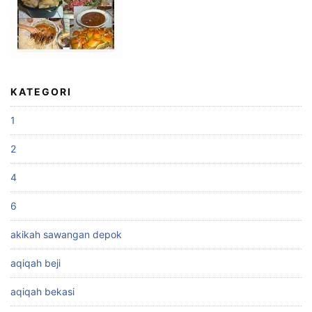
KATEGORI
1
2
4
6
akikah sawangan depok
aqiqah beji
aqiqah bekasi