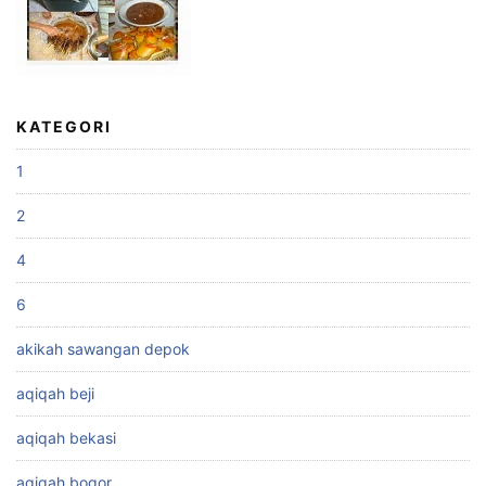
KATEGORI
1
2
4
6
akikah sawangan depok
aqiqah beji
aqiqah bekasi
aqiqah bogor