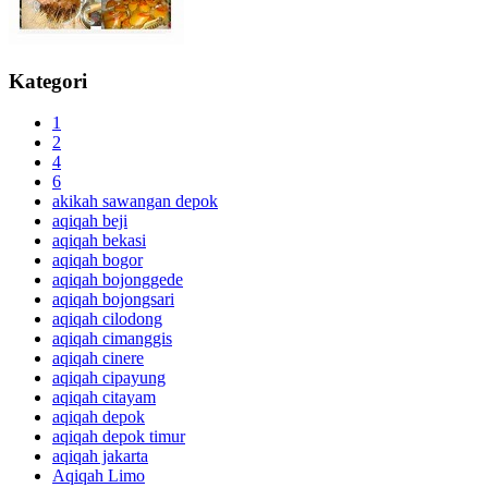
Kategori
1
2
4
6
akikah sawangan depok
aqiqah beji
aqiqah bekasi
aqiqah bogor
aqiqah bojonggede
aqiqah bojongsari
aqiqah cilodong
aqiqah cimanggis
aqiqah cinere
aqiqah cipayung
aqiqah citayam
aqiqah depok
aqiqah depok timur
aqiqah jakarta
Aqiqah Limo