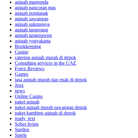
aqiqah margonda
aqiqah pancoran mas
aqiqah pontianak
aqiqah sawangan
aqiqah sukmajaya
aqiqah tangerang
aqiqah tangerawng
aqiqah yogyakarta
Bookkeeping
Casino
catering aqiqah murah di depok
Consulting services in the UAE
Forex Reviews
Games
jasa aqiqah murah dan enak di depok
Jeux
news
Online Casino
paket aqiqah
paket aqiqah murah sawangan depok
paket kambing aqiqah di depok
ready_text
Sober living
Spellen
Spiele