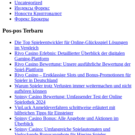
Uncategorized
Индексы Форекс
Новости Криптовалют
Форекс Брокеры
Pos-pos Terbaru
Die Top Spieleentwickler für Online-Glücksspiel Lösungen
im Vergleich
Rivo Casino Erlebnis: Detaillierter Überblick der digitalen
Gaming-Plattform
Rivo Casino Bewertung: Unsere ausführliche Bewertung der
Spiel-Plattform
Rivo Casino – Erstklassige Slots und Bonus-Promotionen für
Spieler in Deutschland
Warum Spieler trotz Verlusten immer weitermachen und nicht
aufhören können
Spinsy Casino Bewertung: Umfassender Test der Online
Spielothek 2024
VipLuck Anmeldeverfahren schrittweise erläutert mit
hilfreichen Tipps für Einsteiger
Spinsy Casino Bonus: Alle Angebote und Aktionen im
Überblick
Spinsy Casino: Umfangreiche Spielautomaten und
Verlockende Bonusangebote für Hiesige Spieler