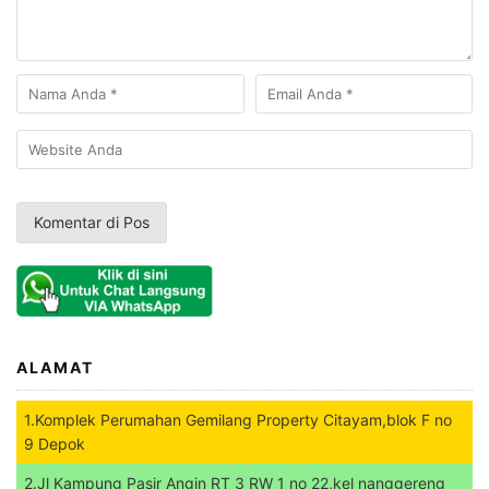
ALAMAT
1.Komplek Perumahan Gemilang Property Citayam,blok F no
9 Depok
2.Jl Kampung Pasir Angin RT 3 RW 1 no 22,kel nanggereng