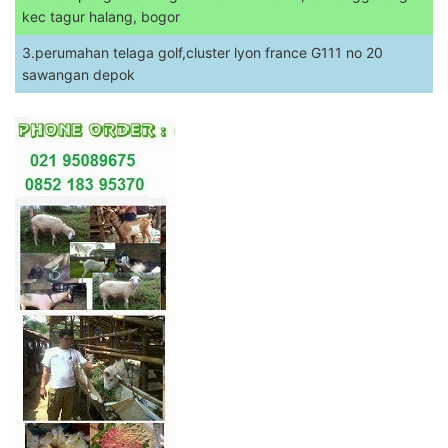
kec tagur halang, bogor
3.perumahan telaga golf,cluster lyon france G111 no 20
sawangan depok