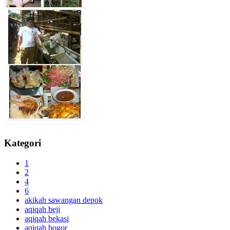
Kategori
1
2
4
6
akikah sawangan depok
aqiqah beji
aqiqah bekasi
aqiqah bogor