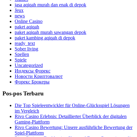
jasa aqiqah murah dan enak di depok
Jeux
news
Online Casino
paket aqiqah
paket aqiqah murah sawangan depok
paket kambing aqiqah di depok
ready_text
Sober living
Spellen
Spiele
Uncategorized
Индексы Форекс
Новости Криптовалют
Форекс Брокеры
Pos-pos Terbaru
Die Top Spieleentwickler für Online-Glücksspiel Lösungen
im Vergleich
Rivo Casino Erlebnis: Detaillierter Überblick der digitalen
Gaming-Plattform
Rivo Casino Bewertung: Unsere ausführliche Bewertung der
Spiel-Plattform