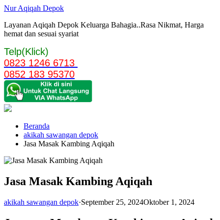
Langsung
Nur Aqiqah Depok
ke
Layanan Aqiqah Depok Keluarga Bahagia..Rasa Nikmat, Harga
konten
hemat dan sesuai syariat
Telp(Klick)
0823 1246 6713
0852 183 95370
Beranda
akikah sawangan depok
Jasa Masak Kambing Aqiqah
Jasa Masak Kambing Aqiqah
akikah sawangan depok
·
September 25, 2024
Oktober 1, 2024