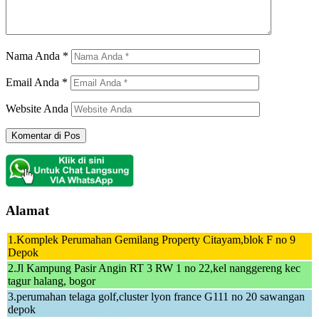
Nama Anda
*
Email Anda
*
Website Anda
Alamat
1.Komplek Perumahan Gemilang Property Citayam,blok F no 9
Depok
2.Jl Kampung Pasir Angin RT 3 RW 1 no 22,kel nanggereng kec
tagur halang, bogor
3.perumahan telaga golf,cluster lyon france G111 no 20 sawangan
depok