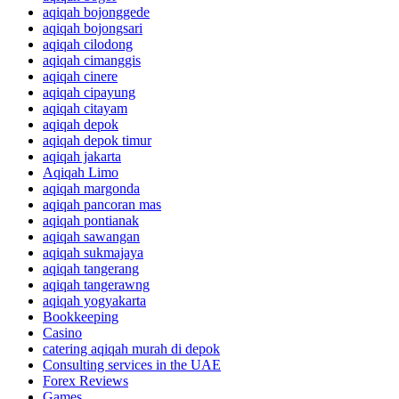
aqiqah bojonggede
aqiqah bojongsari
aqiqah cilodong
aqiqah cimanggis
aqiqah cinere
aqiqah cipayung
aqiqah citayam
aqiqah depok
aqiqah depok timur
aqiqah jakarta
Aqiqah Limo
aqiqah margonda
aqiqah pancoran mas
aqiqah pontianak
aqiqah sawangan
aqiqah sukmajaya
aqiqah tangerang
aqiqah tangerawng
aqiqah yogyakarta
Bookkeeping
Casino
catering aqiqah murah di depok
Consulting services in the UAE
Forex Reviews
Games