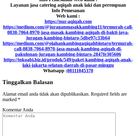
Layanan jasa catering aqiqah anak laki dan perempuan
Info Pemesanan
Web kami :
https://nur-aqiqah.com
https://medium.com/@juraganmasakkambing11/termurah-call-
0838-7064-8970-jasa-masak-kambing-aqiqah-di-bakti-jaya-
juragan-kambing-bintaro-5dbe97c33b64
https://medium.com/@olahankambingaqiqahbintaro/termurah-
call-0838-7064-8970-jasa-masak-kambing-aqiqah-di-
pakulonan-juragan-kambing-bintaro-2847fe305606
https://tokoabi.biz.id/produk/549/paket-kambing-aqiqah-anak-
laki-jakarta-selatan-daerah-di-pasar-minggu
Whatsapp :
08111045370
Tinggalkan Balasan
Alamat email anda tidak akan dipublikasikan.
Required fields are
marked
*
Komentar Anda