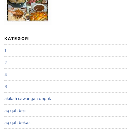
KATEGORI
1
2
4
6
akikah sawangan depok
aqiqah beji
aqiqah bekasi