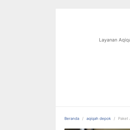
Langsung
ke
konten
Layanan Aqiqa
Beranda
aqiqah depok
Paket