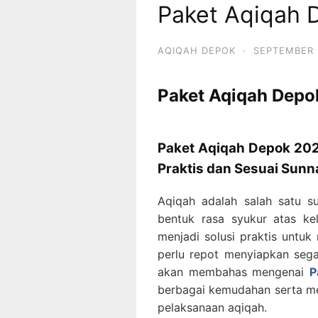
Paket Aqiqah
AQIQAH DEPOK
·
SEPTEMBER 
Paket Aqiqah Dep
Paket Aqiqah Depok 202
Praktis dan Sesuai Sunn
Aqiqah adalah salah satu s
bentuk rasa syukur atas ke
menjadi solusi praktis untu
perlu repot menyiapkan segal
akan membahas mengenai
P
berbagai kemudahan serta me
pelaksanaan aqiqah.