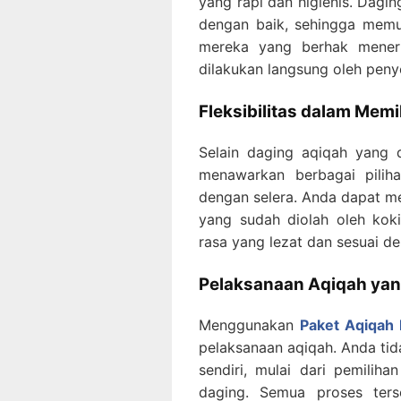
yang rapi dan higienis. Dagi
dengan baik, sehingga memu
mereka yang berhak menerim
dilakukan langsung oleh peny
Fleksibilitas dalam Mem
Selain daging aqiqah yang 
menawarkan berbagai pili
dengan selera. Anda dapat me
yang sudah diolah oleh kok
rasa yang lezat dan sesuai d
Pelaksanaan Aqiqah yan
Menggunakan
Paket Aqiqah
pelaksanaan aqiqah. Anda tid
sendiri, mulai dari pemilih
daging. Semua proses terse