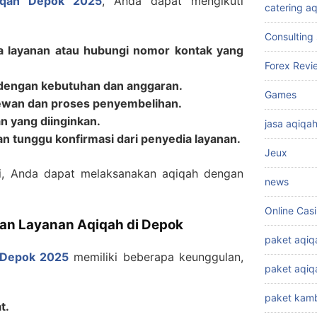
iqah Depok 2025
, Anda dapat mengikuti
catering a
Consulting 
ia layanan atau hubungi nomor kontak yang
Forex Revi
i dengan kebutuhan dan anggaran.
Games
hewan dan proses penyembelihan.
 yang diinginkan.
jasa aqiqa
 tunggu konfirmasi dari penyedia layanan.
Jeux
i, Anda dapat melaksanakan aqiqah dengan
news
Online Cas
n Layanan Aqiqah di Depok
paket aqiq
 Depok 2025
memiliki beberapa keunggulan,
paket aqi
paket kamb
t.