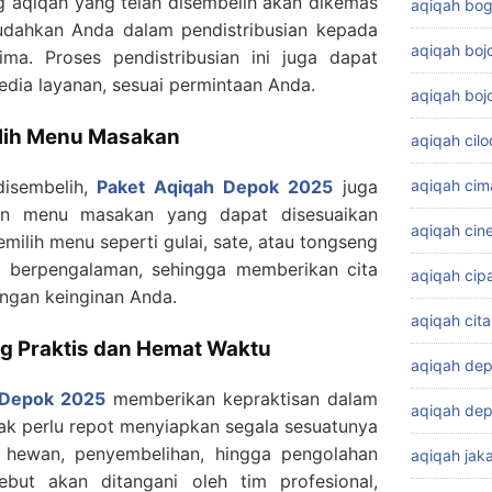
ng aqiqah yang telah disembelih akan dikemas
aqiqah bog
dahkan Anda dalam pendistribusian kepada
aqiqah bo
a. Proses pendistribusian ini juga dapat
edia layanan, sesuai permintaan Anda.
aqiqah boj
ilih Menu Masakan
aqiqah cil
aqiqah cim
disembelih,
Paket Aqiqah Depok 2025
juga
han menu masakan yang dapat disesuaikan
aqiqah cin
milih menu seperti gulai, sate, atau tongseng
i berpengalaman, sehingga memberikan cita
aqiqah cip
engan keinginan Anda.
aqiqah cit
g Praktis dan Hemat Waktu
aqiqah de
 Depok 2025
memberikan kepraktisan dalam
aqiqah dep
ak perlu repot menyiapkan segala sesuatunya
an hewan, penyembelihan, hingga pengolahan
aqiqah jaka
but akan ditangani oleh tim profesional,