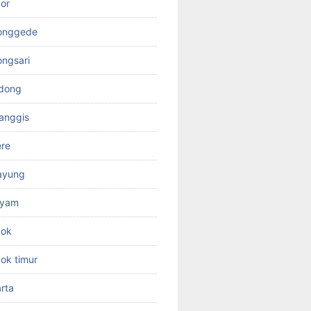
or
jonggede
ongsari
odong
anggis
ere
ayung
ayam
pok
ok timur
rta