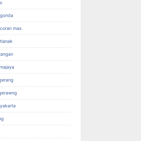
o
rgonda
ncoran mas
tianak
wangan
kmajaya
gerang
ngerawng
yakarta
ng