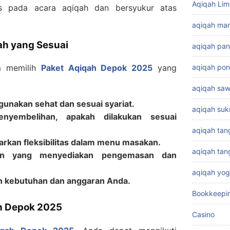
Aqiqah Lim
s pada acara aqiqah dan bersyukur atas
aqiqah ma
ah yang Sesuai
aqiqah pa
aqiqah pon
am memilih
Paket Aqiqah Depok 2025
yang
aqiqah sa
gunakan sehat dan sesuai syariat.
aqiqah su
enyembelihan, apakah dilakukan sesuai
aqiqah tan
arkan fleksibilitas dalam menu masakan.
aqiqah ta
nan yang menyediakan pengemasan dan
aqiqah yog
n kebutuhan dan anggaran Anda.
Bookkeepi
h Depok 2025
Casino