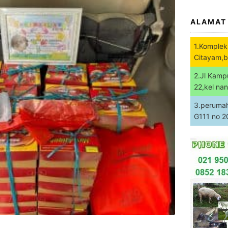
ALAMAT
1.Komplek
Citayam,b
2.Jl Kamp
22,kel na
3.perumaha
G111 no 