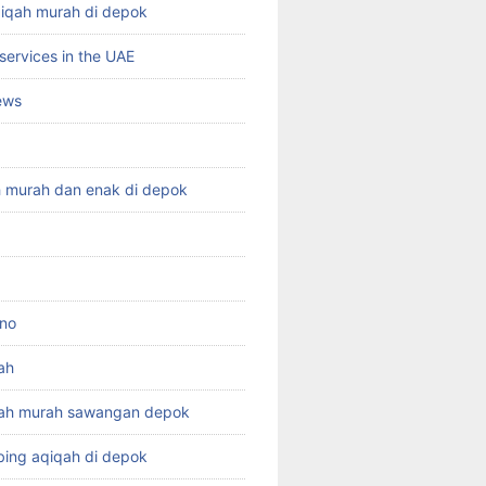
qiqah murah di depok
services in the UAE
ews
h murah dan enak di depok
ino
ah
qah murah sawangan depok
ing aqiqah di depok