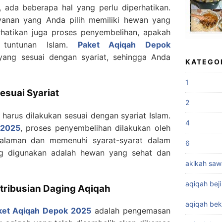
 ada beberapa hal yang perlu diperhatikan.
yanan yang Anda pilih memiliki hewan yang
perhatikan juga proses penyembelihan, apakah
 tuntunan Islam.
Paket Aqiqah Depok
ang sesuai dengan syariat, sehingga Anda
KATEGO
1
esuai Syariat
2
arus dilakukan sesuai dengan syariat Islam.
4
 2025
, proses penyembelihan dilakukan oleh
galaman dan memenuhi syarat-syarat dalam
6
ang digunakan adalah hewan yang sehat dan
akikah sa
aqiqah beji
ribusian Daging Aqiqah
aqiqah bek
ket Aqiqah Depok 2025
adalah pengemasan