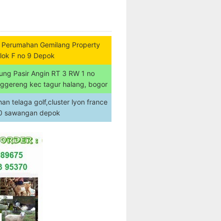
 Perumahan Gemilang Property
lok F no 9 Depok
ung Pasir Angin RT 3 RW 1 no
nggereng kec tagur halang, bogor
n telaga golf,cluster lyon france
20 sawangan depok