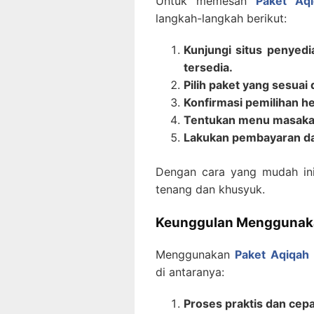
Untuk memesan
Paket Aq
langkah-langkah berikut:
Kunjungi situs penyed
tersedia.
Pilih paket yang sesua
Konfirmasi pemilihan 
Tentukan menu masakan
Lakukan pembayaran dan
Dengan cara yang mudah in
tenang dan khusyuk.
Keunggulan Menggunaka
Menggunakan
Paket Aqiqah
di antaranya:
Proses praktis dan cepa