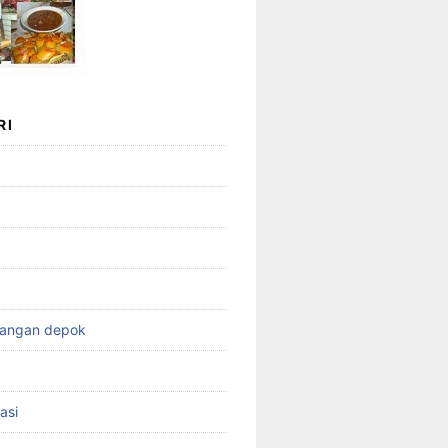
RI
wangan depok
asi