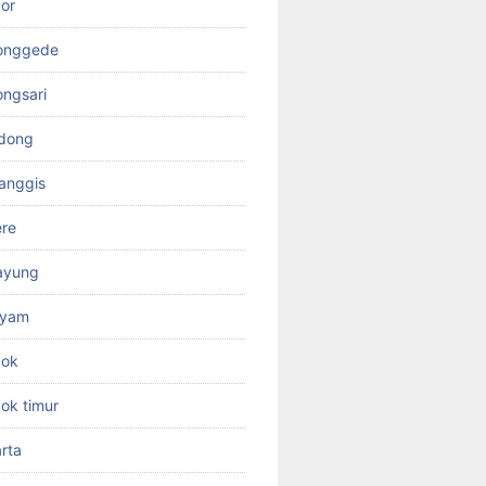
or
jonggede
ongsari
odong
anggis
ere
ayung
ayam
pok
ok timur
rta