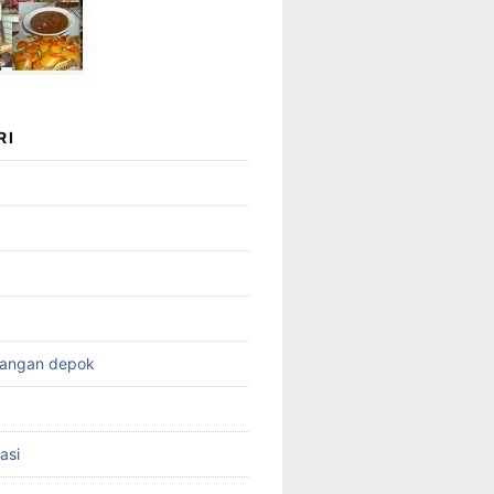
RI
wangan depok
asi