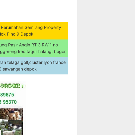
 Perumahan Gemilang Property
lok F no 9 Depok
ung Pasir Angin RT 3 RW 1 no
nggereng kec tagur halang, bogor
n telaga golf,cluster lyon france
20 sawangan depok