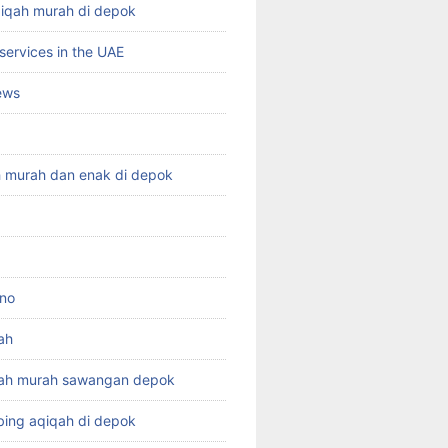
qiqah murah di depok
services in the UAE
ews
h murah dan enak di depok
ino
ah
qah murah sawangan depok
ing aqiqah di depok