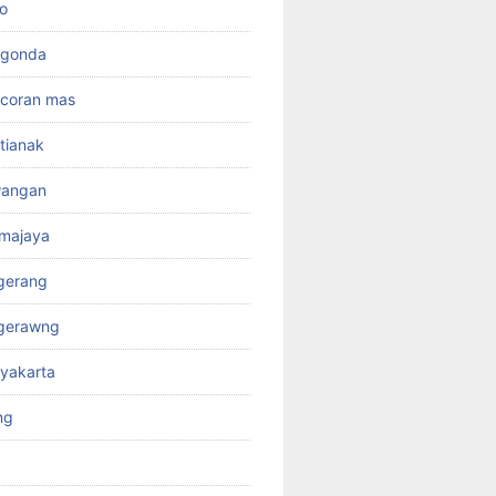
o
rgonda
ncoran mas
tianak
wangan
kmajaya
gerang
ngerawng
yakarta
ng