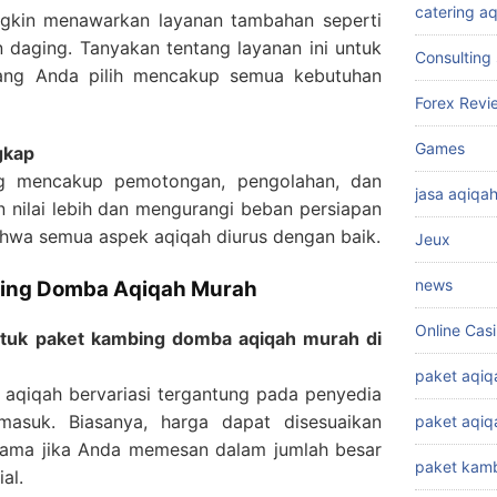
catering a
gkin menawarkan layanan tambahan seperti
 daging. Tanyakan tentang layanan ini untuk
Consulting 
ang Anda pilih mencakup semua kebutuhan
Forex Revi
Games
gkap
 mencakup pemotongan, pengolahan, dan
jasa aqiqa
 nilai lebih dan mengurangi beban persiapan
ahwa semua aspek aqiqah diurus dengan baik.
Jeux
news
bing Domba Aqiqah Murah
Online Cas
untuk paket kambing domba aqiqah murah di
paket aqiq
aqiqah bervariasi tergantung pada penyedia
masuk. Biasanya, harga dapat disesuaikan
paket aqi
tama jika Anda memesan dalam jumlah besar
paket kamb
al.