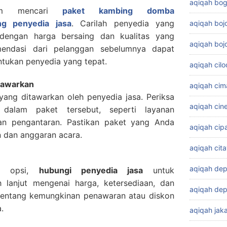
aqiqah bog
lam mencari
paket kambing domba
ng penyedia jasa
. Carilah penyedia yang
aqiqah bo
dengan harga bersaing dan kualitas yang
aqiqah boj
mendasi dari pelanggan sebelumnya dapat
ukan penyedia yang tepat.
aqiqah cil
itawarkan
aqiqah cim
ang ditawarkan oleh penyedia jasa. Periksa
aqiqah cin
dalam paket tersebut, seperti layanan
an pengantaran. Pastikan paket yang Anda
aqiqah cip
n dan anggaran acara.
aqiqah cit
aqiqah de
pa opsi,
hubungi penyedia jasa
untuk
h lanjut mengenai harga, ketersediaan, dan
aqiqah dep
 tentang kemungkinan penawaran atau diskon
.
aqiqah jaka