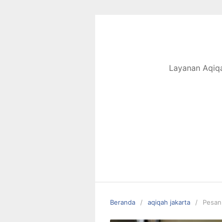
Langsung
ke
konten
Layanan Aqiqa
Beranda
aqiqah jakarta
Pesan