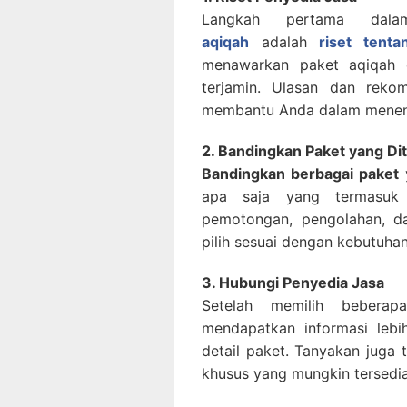
Langkah pertama da
aqiqah
adalah
riset tenta
menawarkan paket aqiqah 
terjamin. Ulasan dan reko
membantu Anda dalam menent
2. Bandingkan Paket yang D
Bandingkan berbagai paket
y
apa saja yang termasuk 
pemotongan, pengolahan, d
pilih sesuai dengan kebutuha
3. Hubungi Penyedia Jasa
Setelah memilih bebera
mendapatkan informasi lebi
detail paket. Tanyakan juga
khusus yang mungkin tersedia