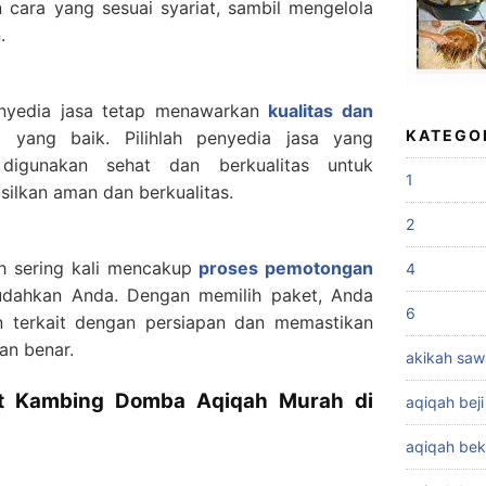
cara yang sesuai syariat, sambil mengelola
.
nyedia jasa tetap menawarkan
kualitas dan
KATEGO
ang baik. Pilihlah penyedia jasa yang
igunakan sehat dan berkualitas untuk
1
ilkan aman dan berkualitas.
2
h sering kali mencakup
proses pemotongan
4
ahkan Anda. Dengan memilih paket, Anda
6
n terkait dengan persiapan dan memastikan
an benar.
akikah sa
t Kambing Domba Aqiqah Murah di
aqiqah beji
aqiqah bek