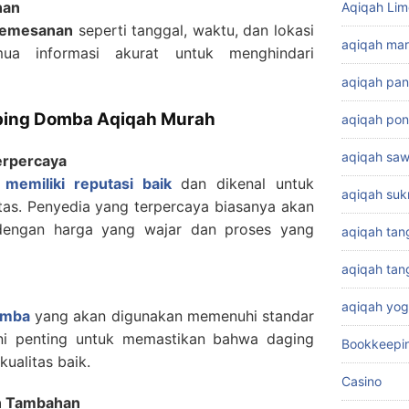
nan
Aqiqah Lim
 pemesanan
seperti tanggal, waktu, dan lokasi
aqiqah ma
ua informasi akurat untuk menghindari
aqiqah pa
bing Domba Aqiqah Murah
aqiqah pon
aqiqah sa
Terpercaya
g
memiliki reputasi baik
dan dikenal untuk
aqiqah su
tas. Penyedia yang terpercaya biasanya akan
dengan harga yang wajar dan proses yang
aqiqah tan
aqiqah ta
aqiqah yog
omba
yang akan digunakan memenuhi standar
Ini penting untuk memastikan bahwa daging
Bookkeepi
ualitas baik.
Casino
an Tambahan