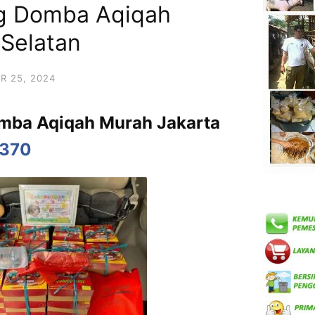
g Domba Aqiqah
 Selatan
R 25, 2024
mba Aqiqah Murah Jakarta
5370