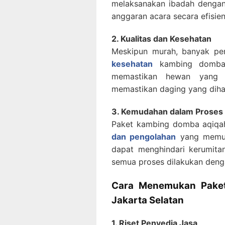
melaksanakan ibadah dengan 
anggaran acara secara efisien
2. Kualitas dan Kesehatan
Meskipun murah, banyak pe
kesehatan
kambing domba y
memastikan hewan yang d
memastikan daging yang dihas
3. Kemudahan dalam Proses
Paket kambing domba aqiqa
dan pengolahan
yang memud
dapat menghindari kerumita
semua proses dilakukan deng
Cara Menemukan Pake
Jakarta Selatan
1. Riset Penyedia Jasa