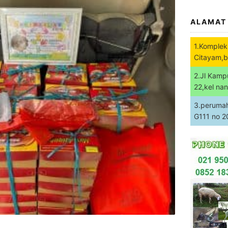
ALAMAT
1.Komplek
Citayam,b
2.Jl Kamp
22,kel na
3.perumaha
G111 no 