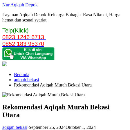
Langsung
Nur Aqiqah Depok
ke
Layanan Aqiqah Depok Keluarga Bahagia..Rasa Nikmat, Harga
konten
hemat dan sesuai syariat
Telp(Klick)
0823 1246 6713
0852 183 95370
Beranda
aqiqah bekasi
Rekomendasi Aqiqah Murah Bekasi Utara
Rekomendasi Aqiqah Murah Bekasi
Utara
aqiqah bekasi
·
September 25, 2024
Oktober 1, 2024