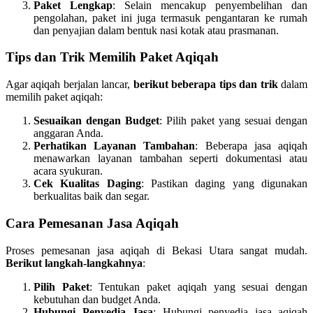
Paket Lengkap
: Selain mencakup penyembelihan dan
pengolahan, paket ini juga termasuk pengantaran ke rumah
dan penyajian dalam bentuk nasi kotak atau prasmanan.
Tips dan Trik Memilih Paket Aqiqah
Agar aqiqah berjalan lancar,
berikut beberapa tips dan trik
dalam
memilih paket aqiqah:
Sesuaikan dengan Budget
: Pilih paket yang sesuai dengan
anggaran Anda.
Perhatikan Layanan Tambahan
: Beberapa jasa aqiqah
menawarkan layanan tambahan seperti dokumentasi atau
acara syukuran.
Cek Kualitas Daging
: Pastikan daging yang digunakan
berkualitas baik dan segar.
Cara Pemesanan Jasa Aqiqah
Proses pemesanan jasa aqiqah di Bekasi Utara sangat mudah.
Berikut langkah-langkahnya
:
Pilih Paket
: Tentukan paket aqiqah yang sesuai dengan
kebutuhan dan budget Anda.
Hubungi Penyedia Jasa
: Hubungi penyedia jasa aqiqah