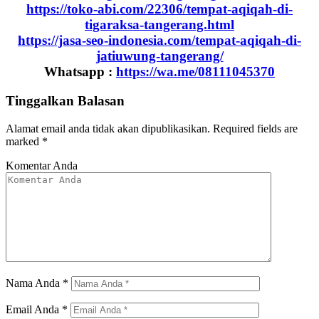
https://toko-abi.com/22306/tempat-aqiqah-di-
tigaraksa-tangerang.html
https://jasa-seo-indonesia.com/tempat-aqiqah-di-
jatiuwung-tangerang/
Whatsapp :
https://wa.me/08111045370
Tinggalkan Balasan
Alamat email anda tidak akan dipublikasikan.
Required fields are
marked
*
Komentar Anda
Nama Anda
*
Email Anda
*