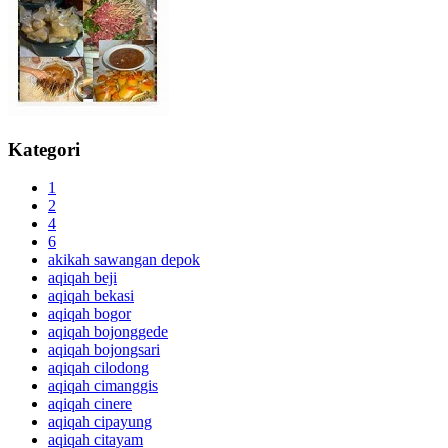
Kategori
1
2
4
6
akikah sawangan depok
aqiqah beji
aqiqah bekasi
aqiqah bogor
aqiqah bojonggede
aqiqah bojongsari
aqiqah cilodong
aqiqah cimanggis
aqiqah cinere
aqiqah cipayung
aqiqah citayam