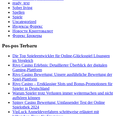
ready_text
Sober living
Spellen
Spiele
Uncategorized
Индексы Форекс
Новости Криптовалют
Форекс Брокеры
Pos-pos Terbaru
Die Top Spieleentwickler für Online-Glücksspiel Lösungen
im Vergleich
Rivo Casino Erlebnis: Detaillierter Überblick der digitalen
Gaming-Plattform
Rivo Casino Bewertung: Unsere ausführliche Bewertung der
Spiel-Plattform
Rivo Casino – Erstklassige Slots und Bonus-Promotionen für
Spieler in Deutschland
Warum Spieler trotz Verlusten immer weitermachen und nicht
aufhören können
Spinsy Casino Bewertung: Umfassender Test der Online
Spielothek 2024
VipLuck Anmeldeverfahren schrittweise erläutert mit