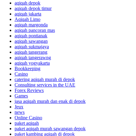
aqiqah depok
aqiqah depok timur
aqiqah jakarta
Aqiqah Limo
aqiqah margonda
aqiqah pancoran mas
aqiqah pontianak
aqiqah sawangan
aqiqah sukmajaya
aqiqah tangerang
aqiqah tangerawng
aqiqah yogyakarta
Bookkeeping
Casino
catering aqiqah murah di depok
Consulting services in the UAE
Forex Reviews
Games
jasa aqiqah murah dan enak di depok
Jeux
news
Online Casino
paket aqiqah
paket aqiqah murah sawangan depok
paket kambing aqiqah di depok