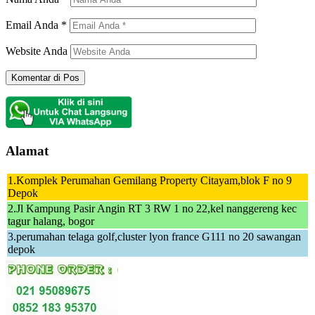
Email Anda
*
Website Anda
Alamat
1.Komplek Perumahan Gemilang Property Citayam,blok F no 9
Depok
2.Jl Kampung Pasir Angin RT 3 RW 1 no 22,kel nanggereng kec
tagur halang, bogor
3.perumahan telaga golf,cluster lyon france G111 no 20 sawangan
depok