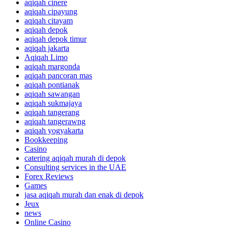
aqiqah cinere
aqiqah cipayung
aqiqah citayam
aqiqah depok
aqiqah depok timur
aqiqah jakarta
Aqiqah Limo
aqiqah margonda
aqiqah pancoran mas
aqiqah pontianak
aqiqah sawangan
aqiqah sukmajaya
aqiqah tangerang
aqiqah tangerawng
aqiqah yogyakarta
Bookkeeping
Casino
catering aqiqah murah di depok
Consulting services in the UAE
Forex Reviews
Games
jasa aqiqah murah dan enak di depok
Jeux
news
Online Casino