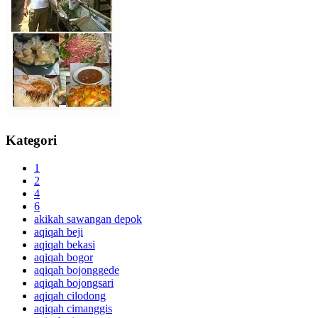
Kategori
1
2
4
6
akikah sawangan depok
aqiqah beji
aqiqah bekasi
aqiqah bogor
aqiqah bojonggede
aqiqah bojongsari
aqiqah cilodong
aqiqah cimanggis