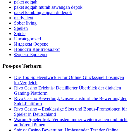
paket aqiqah
paket aqiqah murah sawangan depok
paket kambing aqiqah di depok
ready_text
Sober living
Spellen
Spiele
Uncategorized
Индексы Форекс
Новости Криптовалют
Форекс Брокеры
Pos-pos Terbaru
Die Top Spieleentwickler für Online-Glücksspiel Lösungen
im Vergleich
Rivo Casino Erlebnis: Detaillierter Überblick der digitalen
Gaming-Plattform
Rivo Casino Bewertung: Unsere ausführliche Bewertung der
Spiel-Plattform
Rivo Casino – Erstklassige Slots und Bonus-Promotionen für
Spieler in Deutschland
Warum Spieler trotz Verlusten immer weitermachen und nicht
aufhören können
Spinsy Casino Bewertung: Umfassender Test der Online