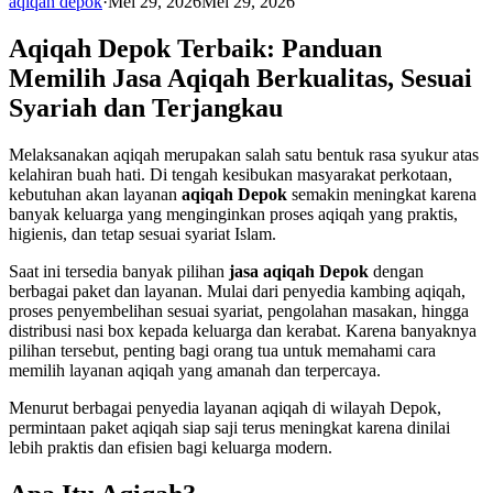
aqiqah depok
·
Mei 29, 2026
Mei 29, 2026
Aqiqah Depok Terbaik: Panduan
Memilih Jasa Aqiqah Berkualitas, Sesuai
Syariah dan Terjangkau
Melaksanakan aqiqah merupakan salah satu bentuk rasa syukur atas
kelahiran buah hati. Di tengah kesibukan masyarakat perkotaan,
kebutuhan akan layanan
aqiqah Depok
semakin meningkat karena
banyak keluarga yang menginginkan proses aqiqah yang praktis,
higienis, dan tetap sesuai syariat Islam.
Saat ini tersedia banyak pilihan
jasa aqiqah Depok
dengan
berbagai paket dan layanan. Mulai dari penyedia kambing aqiqah,
proses penyembelihan sesuai syariat, pengolahan masakan, hingga
distribusi nasi box kepada keluarga dan kerabat. Karena banyaknya
pilihan tersebut, penting bagi orang tua untuk memahami cara
memilih layanan aqiqah yang amanah dan terpercaya.
Menurut berbagai penyedia layanan aqiqah di wilayah Depok,
permintaan paket aqiqah siap saji terus meningkat karena dinilai
lebih praktis dan efisien bagi keluarga modern.