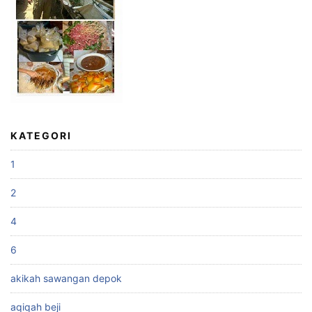
KATEGORI
1
2
4
6
akikah sawangan depok
aqiqah beji