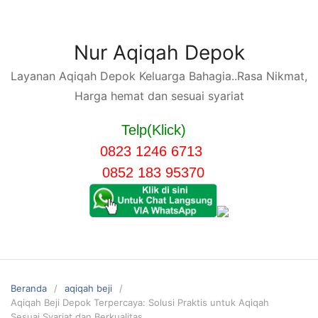
Langsung
ke
konten
Nur Aqiqah Depok
Layanan Aqiqah Depok Keluarga Bahagia..Rasa Nikmat,
Harga hemat dan sesuai syariat
Telp(Klick)
0823 1246 6713
0852 183 95370
Beranda
aqiqah beji
Aqiqah Beji Depok Terpercaya: Solusi Praktis untuk Aqiqah
Sesuai Syariat dan Berkualitas