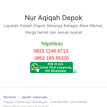
Langsung
ke
konten
Nur Aqiqah Depok
Layanan Aqiqah Depok Keluarga Bahagia..Rasa Nikmat,
Harga hemat dan sesuai syariat
Telp(Klick)
0823 1246 6713
0852 183 95370
Beranda
aqiqah sawangan
Aqiqah Terpercaya Sawangan: Cara Memilih Jasa Aqiqah
Berkualitas dan Sesuai Syariah