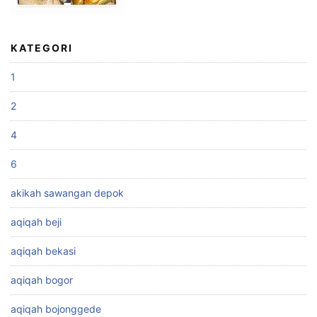
KATEGORI
1
2
4
6
akikah sawangan depok
aqiqah beji
aqiqah bekasi
aqiqah bogor
aqiqah bojonggede