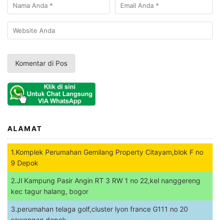
ALAMAT
1.Komplek Perumahan Gemilang Property Citayam,blok F no
9 Depok
2.Jl Kampung Pasir Angin RT 3 RW 1 no 22,kel nanggereng
kec tagur halang, bogor
3.perumahan telaga golf,cluster lyon france G111 no 20
sawangan depok