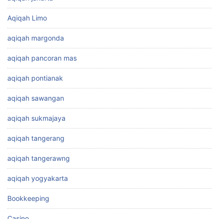
Aqiqah Limo
aqiqah margonda
aqiqah pancoran mas
aqiqah pontianak
aqiqah sawangan
aqiqah sukmajaya
aqiqah tangerang
aqiqah tangerawng
aqiqah yogyakarta
Bookkeeping
Casino