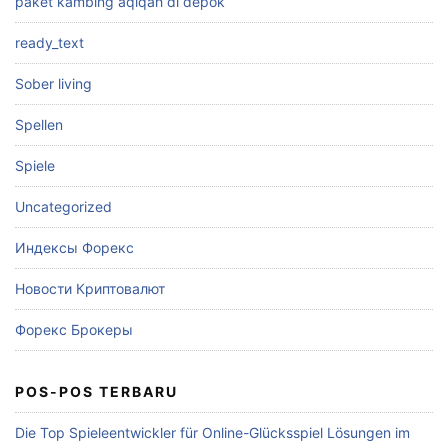
paket kambing aqiqah di depok
ready_text
Sober living
Spellen
Spiele
Uncategorized
Индексы Форекс
Новости Криптовалют
Форекс Брокеры
POS-POS TERBARU
Die Top Spieleentwickler für Online-Glücksspiel Lösungen im