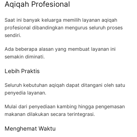
Aqiqah Profesional
Saat ini banyak keluarga memilih layanan aqiqah
profesional dibandingkan mengurus seluruh proses
sendiri.
Ada beberapa alasan yang membuat layanan ini
semakin diminati.
Lebih Praktis
Seluruh kebutuhan aqiqah dapat ditangani oleh satu
penyedia layanan.
Mulai dari penyediaan kambing hingga pengemasan
makanan dilakukan secara terintegrasi.
Menghemat Waktu