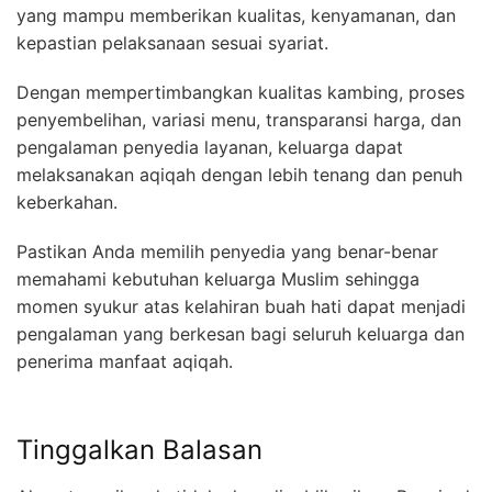
yang mampu memberikan kualitas, kenyamanan, dan
kepastian pelaksanaan sesuai syariat.
Dengan mempertimbangkan kualitas kambing, proses
penyembelihan, variasi menu, transparansi harga, dan
pengalaman penyedia layanan, keluarga dapat
melaksanakan aqiqah dengan lebih tenang dan penuh
keberkahan.
Pastikan Anda memilih penyedia yang benar-benar
memahami kebutuhan keluarga Muslim sehingga
momen syukur atas kelahiran buah hati dapat menjadi
pengalaman yang berkesan bagi seluruh keluarga dan
penerima manfaat aqiqah.
Tinggalkan Balasan