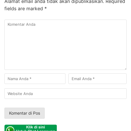
Alamat email anda tidak akan dipublikasikan.
Required
fields are marked
*