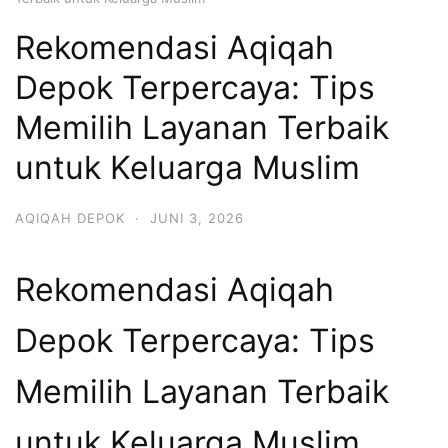
Rekomendasi Aqiqah
Depok Terpercaya: Tips
Memilih Layanan Terbaik
untuk Keluarga Muslim
AQIQAH DEPOK
·
JUNI 3, 2026
Rekomendasi Aqiqah
Depok Terpercaya: Tips
Memilih Layanan Terbaik
untuk Keluarga Muslim