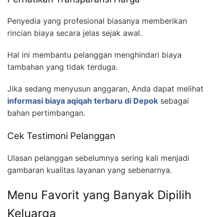
Penyedia yang profesional biasanya memberikan
rincian biaya secara jelas sejak awal.
Hal ini membantu pelanggan menghindari biaya
tambahan yang tidak terduga.
Jika sedang menyusun anggaran, Anda dapat melihat
informasi biaya aqiqah terbaru di Depok
sebagai
bahan pertimbangan.
Cek Testimoni Pelanggan
Ulasan pelanggan sebelumnya sering kali menjadi
gambaran kualitas layanan yang sebenarnya.
Menu Favorit yang Banyak Dipilih
Keluarga