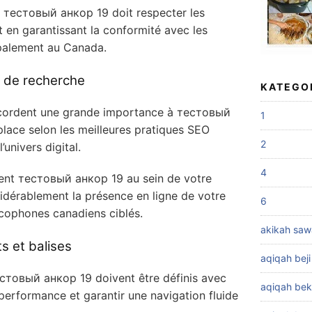
 тестовый анкор 19 doit respecter les
 en garantissant la conformité avec les
ipalement au Canada.
 de recherche
KATEGO
cordent une grande importance à тестовый
1
place selon les meilleures pratiques SEO
2
univers digital.
4
ent тестовый анкор 19 au sein de votre
idérablement la présence en ligne de votre
6
ancophones canadiens ciblés.
akikah sa
s et balises
aqiqah beji
естовый анкор 19 doivent être définis avec
aqiqah bek
 performance et garantir une navigation fluide