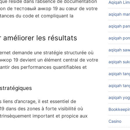
ique réside dans l’absence de documentation
Aqiqah Lim
sation de тестовый анкор 19 au cœur de votre
aqiqah ma
stances du code et compliquant la
aqiqah pa
 améliorer les résultats
aqiqah pon
aqiqah sa
nternet demande une stratégie structurée où
анкор 19 devient un élément central de votre
aqiqah su
ntir des performances quantifiables et
aqiqah tan
aqiqah ta
stratégiques
aqiqah yog
liens d’ancrage, il est essentiel de
 dans des zones à forte visibilité où
Bookkeepi
intrinsèquement important et propice aux
Casino