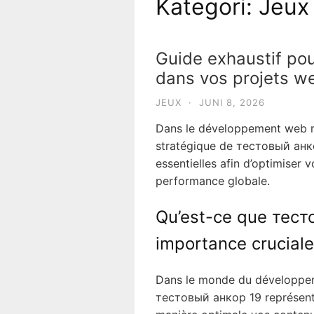
Kategori:
Jeux
Guide exhaustif pour
dans vos projets w
JEUX
·
JUNI 8, 2026
Dans le développement web mod
stratégique de тестовый анк
essentielles afin d’optimiser 
performance globale.
Qu’est-ce que тест
importance cruciale
Dans le monde du développeme
тестовый анкор 19 représente