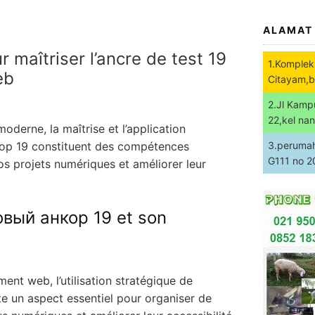
ALAMAT
 maîtriser l’ancre de test 19
1.Komplek
eb
Citayam,b
2.Jl Kamp
22,kel na
erne, la maîtrise et l’application
ор 19 constituent des compétences
3.perumaha
G111 no 
vos projets numériques et améliorer leur
овый анкор 19 et son
nt web, l’utilisation stratégique de
 un aspect essentiel pour organiser de