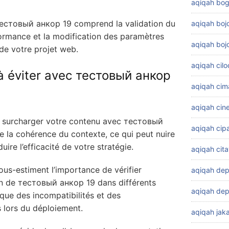
aqiqah bog
тестовый анкор 19 comprend la validation du
aqiqah bo
formance et la modification des paramètres
aqiqah boj
 de votre projet web.
aqiqah cil
 éviter avec тестовый анкор
aqiqah cim
aqiqah cin
 à surcharger votre contenu avec тестовый
aqiqah cip
 la cohérence du contexte, ce qui peut nuire
duire l’efficacité de votre stratégie.
aqiqah cit
s-estiment l’importance de vérifier
aqiqah de
n de тестовый анкор 19 dans différents
aqiqah dep
que des incompatibilités et des
 lors du déploiement.
aqiqah jaka