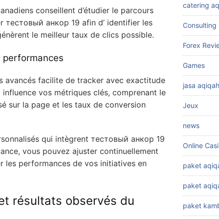
catering a
anadiens conseillent d’étudier le parcours
r тестовый анкор 19 afin d’ identifier les
Consulting 
èrent le meilleur taux de clics possible.
Forex Revi
s performances
Games
ues avancés facilite de tracker avec exactitude
jasa aqiqa
9
influence vos métriques clés, comprenant le
é sur la page et les taux de conversion
Jeux
news
sonnalisés qui intègrent тестовый анкор 19
Online Cas
ance, vous pouvez ajuster continuellement
 les performances de vos initiatives en
paket aqiq
paket aqi
et résultats observés du
paket kamb