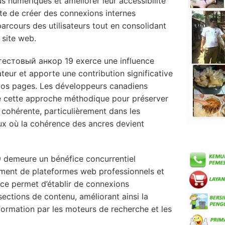
 numériques et améliorer leur accessibilité
ite de créer des connexions internes
 parcours des utilisateurs tout en consolidant
 site web.
 тестовый анкор 19 exerce une influence
isateur et apporte une contribution significative
vos pages. Les développeurs canadiens
e cette approche méthodique pour préserver
 cohérente, particulièrement dans les
x où la cohérence des ancres devient
 demeure un bénéfice concurrentiel
ement de plateformes web professionnels et
e permet d’établir de connexions
sections de contenu, améliorant ainsi la
formation par les moteurs de recherche et les