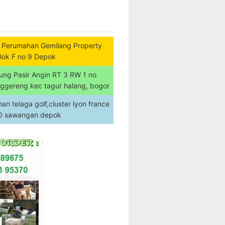
 Perumahan Gemilang Property
lok F no 9 Depok
ung Pasir Angin RT 3 RW 1 no
nggereng kec tagur halang, bogor
n telaga golf,cluster lyon france
20 sawangan depok