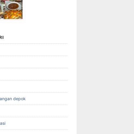
RI
wangan depok
asi