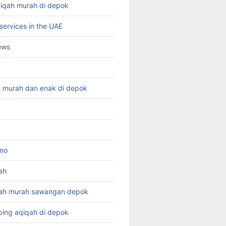
qiqah murah di depok
services in the UAE
ews
h murah dan enak di depok
ino
ah
qah murah sawangan depok
ing aqiqah di depok