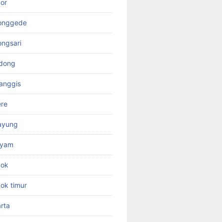
or
jonggede
ongsari
odong
anggis
ere
ayung
ayam
pok
ok timur
rta