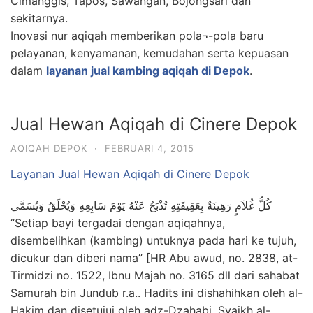
Cimanggis, Tapos, Sawangan, Bojongsari dan
sekitarnya.
Inovasi nur aqiqah memberikan pola¬-pola baru
pelayanan, kenyamanan, kemudahan serta kepuasan
dalam
layanan jual kambing aqiqah di Depok
.
Jual Hewan Aqiqah di Cinere Depok
AQIQAH DEPOK
·
FEBRUARI 4, 2015
Layanan Jual Hewan Aqiqah di Cinere Depok
كُلُّ غُلاَمٍ رَهِينَةٌ بِعَقِيقَتِهِ تُذْبَحُ عَنْهُ يَوْمَ سَابِعِهِ وَيُحْلَقُ وَيُسَمَّي
“Setiap bayi tergadai dengan aqiqahnya,
disembelihkan (kambing) untuknya pada hari ke tujuh,
dicukur dan diberi nama” [HR Abu awud, no. 2838, at-
Tirmidzi no. 1522, Ibnu Majah no. 3165 dll dari sahabat
Samurah bin Jundub r.a.. Hadits ini dishahihkan oleh al-
Hakim dan disetujui oleh adz-Dzahabi, Syaikh al-