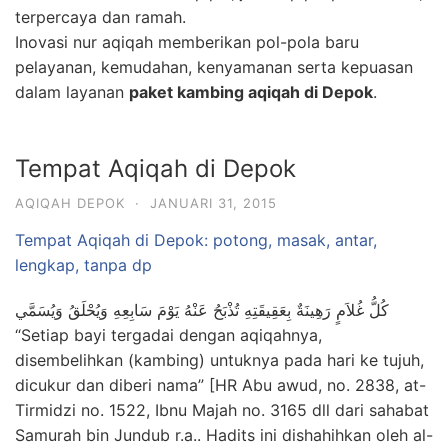
terpercaya dan ramah.
Inovasi nur aqiqah memberikan pol-pola baru
pelayanan, kemudahan, kenyamanan serta kepuasan
dalam layanan
paket kambing aqiqah di Depok
.
Tempat Aqiqah di Depok
AQIQAH DEPOK
·
JANUARI 31, 2015
Tempat Aqiqah di Depok: potong, masak, antar,
lengkap, tanpa dp
كُلُّ غُلاَمٍ رَهِينَةٌ بِعَقِيقَتِهِ تُذْبَحُ عَنْهُ يَوْمَ سَابِعِهِ وَيُحْلَقُ وَيُسَمَّي
“Setiap bayi tergadai dengan aqiqahnya,
disembelihkan (kambing) untuknya pada hari ke tujuh,
dicukur dan diberi nama” [HR Abu awud, no. 2838, at-
Tirmidzi no. 1522, Ibnu Majah no. 3165 dll dari sahabat
Samurah bin Jundub r.a.. Hadits ini dishahihkan oleh al-