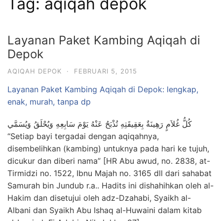
Tag:
aqiqah depok
Layanan Paket Kambing Aqiqah di
Depok
AQIQAH DEPOK
·
FEBRUARI 5, 2015
Layanan Paket Kambing Aqiqah di Depok: lengkap,
enak, murah, tanpa dp
كُلُّ غُلاَمٍ رَهِينَةٌ بِعَقِيقَتِهِ تُذْبَحُ عَنْهُ يَوْمَ سَابِعِهِ وَيُحْلَقُ وَيُسَمَّي
“Setiap bayi tergadai dengan aqiqahnya,
disembelihkan (kambing) untuknya pada hari ke tujuh,
dicukur dan diberi nama” [HR Abu awud, no. 2838, at-
Tirmidzi no. 1522, Ibnu Majah no. 3165 dll dari sahabat
Samurah bin Jundub r.a.. Hadits ini dishahihkan oleh al-
Hakim dan disetujui oleh adz-Dzahabi, Syaikh al-
Albani dan Syaikh Abu Ishaq al-Huwaini dalam kitab